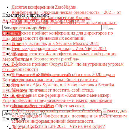
Десятая конференция ZeroNights
Конференция «Экономическая безопасность – 2021» от
Поделитесь с друзьями:
сервиса проверки контрагентов Kompra
Авторизация
Регистрация
Обратная связь
Выявление конфликтов интересов – новые вызовы и
практики проверок
В Москве пройдет конференция для директоров по
Журналы
безопасности финансовых компаний
Подписка
Итоги участия Sigur в Securika Moscow 2021
Полезное
Первые утвержденные доклады ZeroNights 2021
Новости
27 мая состоится 4-я профессиональная конференция
Публикации
«Тренды в безопасности ритейла»
Мероприятия
В Москве пройдет Форум DLP+ по внутренним угрозам
Реклама
безопасности
О нас
Компания RuSIEM рассказала об итогах 2020 года и
Клуб "Директор по безопасности"
поделилась планами дальнейшего развития
Контакты
Компания Ajax Systems, в рамках выставки Securika
Новости
Moscow приглашает посетить свой стенд.
Публикации
X ежегодная конференция «Комплаенс-менеджер:
Мероприятия
профессия и предназначение» и ежегодная премия
Еще
«Комплаенс — 2020»
Авторизация
Регистрация
Обратная связь
В 2021 году в десятый раз пройдет ZeroNights – ежегодная
международная конференция, посвященная практическим
Популярное
аспектам информационной безопасности.
Форум Blockchain Life 2021 - Что на нем будет?
Контакт22ы