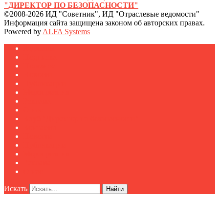
"ДИРЕКТОР ПО БЕЗОПАСНОСТИ"
©2008-2026 ИД "Советник", ИД "Отраслевые ведомости"
Информация сайта защищена законом об авторских правах.
Powered by
ALFA Systems
Журналы
Подписка
Полезное
Новости
Публикации
Мероприятия
Реклама
О нас
Клуб "Директор по безопасности"
Контакты
Новости
Публикации
Мероприятия
Реклама
О нас
Искать
Найти