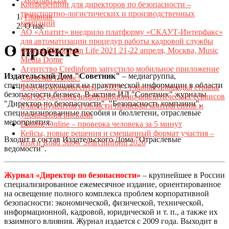
Конференции для директоров по безопасности –
транспортно-логистических и производственных
Главная
компаний
О нас
АО «Апатит» внедрило платформу «СКАУТ-Интерфакс»
для автоматизации процедур работы кадровой службы
О проекте
Форум Blockchain Life 2021 21-22 апреля, Москва, Music
Media Dome
Агентство Credinform запустило мобильное приложение
Издательский Дом "Советник"
– медиагруппа,
Системы Глобас!
специализирующаяся на практической информации в области
Форум «Контрагенты – 2020 – главная площадка страны
безопасности бизнеса. В активе ИД "Советник" журналы
для обсуждения информационно-аналитических сервисов
"Директор по безопасности", "Безопасность компании",
и инструментов в области проверки контрагентов и
специализированные пособия и бюллетени, отраслевые
управления рисками
мероприятия.
Datame.Online – проверка человека за 5 минут
Кейсы, новые решения и смешанный формат участия –
Входит в состав Издательского Дома "Отраслевые
итоги Road Show SearchInform 2020
ведомости".
Журнал «Директор по безопасности»
– крупнейшее в России
специализированное ежемесячное издание, ориентированное
на освещение полного комплекса проблем корпоративной
безопасности: экономической, физической, технической,
информационной, кадровой, юридической и т. п., а также их
взаимного влияния.
Журнал издается с 2009 года. Выходит в