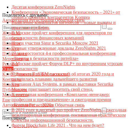
Десятая конференция ZeroNights
Конференция «Экономическая безопасность – 2021» от
Поделитесь с друзьями:
сервиса проверки контрагентов Kompra
Авторизация
Регистрация
Обратная связь
Выявление конфликтов интересов – новые вызовы и
практики проверок
В Москве пройдет конференция для директоров по
Журналы
безопасности финансовых компаний
Подписка
Итоги участия Sigur в Securika Moscow 2021
Полезное
Первые утвержденные доклады ZeroNights 2021
Новости
27 мая состоится 4-я профессиональная конференция
Публикации
«Тренды в безопасности ритейла»
Мероприятия
В Москве пройдет Форум DLP+ по внутренним угрозам
Реклама
безопасности
О нас
Компания RuSIEM рассказала об итогах 2020 года и
Клуб "Директор по безопасности"
поделилась планами дальнейшего развития
Контакты
Компания Ajax Systems, в рамках выставки Securika
Новости
Moscow приглашает посетить свой стенд.
Публикации
X ежегодная конференция «Комплаенс-менеджер:
Мероприятия
профессия и предназначение» и ежегодная премия
Еще
«Комплаенс — 2020»
Авторизация
Регистрация
Обратная связь
В 2021 году в десятый раз пройдет ZeroNights – ежегодная
международная конференция, посвященная практическим
Популярное
аспектам информационной безопасности.
Форум Blockchain Life 2021 - Что на нем будет?
Контакт22ы