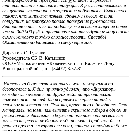
полиграфологами проверили сотрудников на предмет
причастности к хищениям продукции. В результатевыявлена
вся цепочка замешанных в воровстве работников. Выяснилось
также, что заправлял левыми сделками совсем не тот
сотрудник, на которого падало подозрение руководства.
Затратив 6 тыс. руб. на подписку, мы выявили хищение более
чем на 300 000 руб. и предотвратили последующие хищения на
сумму, которую трудно спрогнозировать. Спасибо!
Обязательно подпишемся на следующий год.
Директор О. Гузенко
Руководитель СБ В. Катышков
ООО «Мясокомбинат «Калачевский», г. Калач-на-Дону
Волгоградской обл., тел.(84472) 3-32-81
Интересно было познакомиться с новым журналом по
безопасности. Я был приятно удивлен, что «Директор»
выгодно отличается от других изданий практической
полезностью статей. Меня привлекла серия статей о
психологии коллектива. Полезно, практично и доходчиво. Эти
материалы помогли нам выявить скрытого лидера в одном из
региональных филиалов, где уже на протяжении нескольких
месяцев назревала нездоровая обстановка. Проблема была
решена просто и в короткие сроки, причем, сотрудника даже