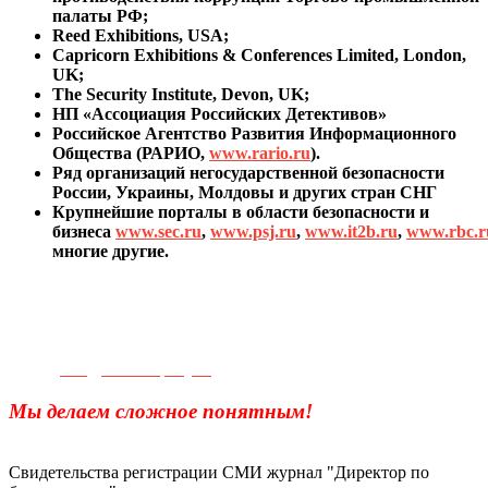
палаты РФ;
Reed Exhibitions, USA;
Capricorn Exhibitions & Conferences Limited, London,
UK;
The Security Institute, Devon, UK;
НП «Ассоциация Российских Детективов»
Российское Агентство Развития Информационного
Общества (РАРИО,
www.rario.ru
).
Ряд организаций негосударственной безопасности
России, Украины, Молдовы и других стран СНГ
Крупнейшие порталы в области безопасности и
бизнеса
www.sec.ru
,
www.psj.ru
,
www.it2b.ru
,
www.rbc.r
многие другие.
Телефон для связи:
+7(499)
404-21-71
e-mail:
info@sec-company.ru
Мы делаем сложное понятным!
Свидетельства регистрации СМИ журнал "Директор по