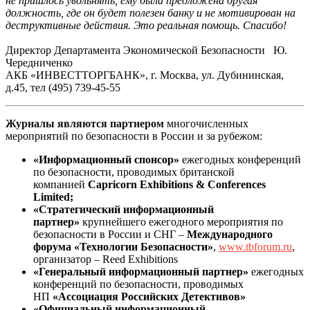
не пришлось увольнять, ему была предложена другая
должность, где он будет полезен банку и не мотивирован на
деструктивные действия. Это реальная помощь. Спасибо!
Директор Департамента Экономической Безопасности Ю.
Чередниченко
АКБ «ИНВЕСТТОРГБАНК», г. Москва, ул. Дубининская,
д.45, тел (495) 739-45-55
Журналы являются партнером
многочисленных
мероприятий по безопасности в России и за рубежом:
«Информационный спонсор»
ежегодных конференций
по безопасности, проводимых британской
компанией
Capricorn
Exhibitions & Conferences
Limited;
«Стратегический информационный
партнер»
крупнейшего ежегодного мероприятия по
безопасности в России и СНГ –
Международного
форума «Технологии Безопасности»
,
www.tbforum.ru
,
организатор – Reed Exhibitions
«Генеральный информационный партнер»
ежегодных
конференций по безопасности, проводимых
НП
«Ассоциация Российских Детективов»
«Официальный информационный