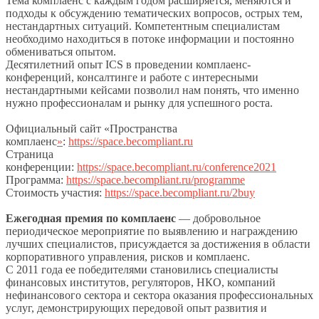
Тема комплаенс с каждым годом расширяется, меняются и
подходы к обсуждению тематических вопросов, острых тем,
нестандартных ситуаций. Компетентным специалистам
необходимо находиться в потоке информации и постоянно
обмениваться опытом.
Десятилетний опыт ICS в проведении комплаенс-
конференций, консалтинге и работе с интересными
нестандартными кейсами позволил нам понять, что именно
нужно профессионалам и рынку для успешного роста.
Официальный сайт «Пространства
комплаенс
»
:
https://space.becompliant.ru
Страница
конференции:
https://space.becompliant.ru/conference2021
Программа:
https://space.becompliant.ru/programme
Стоимость участия:
https://space.becompliant.ru/2buy
Ежегодная премия по комплаенс
— добровольное
периодическое мероприятие по выявлению и награждению
лучших специалистов, присуждается за достижения в области
корпоративного управления, рисков и комплаенс.
С 2011 года ее победителями становились специалисты
финансовых институтов, регуляторов, НКО, компаний
нефинансового сектора и сектора оказания профессиональных
услуг, демонстрирующих передовой опыт развития и