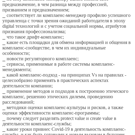
предназначение, в чем разница между профессией,
призванием и предназначением;
⎯ соответствует ли комплаенс-менеджер профилю успешного
управленца с точки зрения ожиданий работодателя в эпоху
digital технологий и с учетом социальной нормы, атрибутов
признания профессионализма;
⎯ что такое дрифт-комплаенс;
⎯ какие есть площадки для обмена информацией и общения в
комплаенс-сообществе, в чем их индивидуальные
особенности;
⎯ новости регуляторного комплаенс;
⎯ сервисы, применимые в работе системы комплаенс-
менеджмента;
⎯ какой комплаенс-подход - на принципах Vs на правилах -
целесообразно применять в практических аспектах
деятельности компании;
⎯ применение методов и подходов к построению этического
комплаенс, решению этических дилемм, проведению
расследований;
⎯ методики оценки комплаенс-культуры и рисков, а также
оценки эффективности комплаенс-программы;
⎯ почему следует разделять protect value и create value в
деятельности комплаенс-службы;
⎯ какие уроки привнес Covid-19 в деятельность комплаенс-
службы, и как быть готовыми к новым вызовам в будущем.