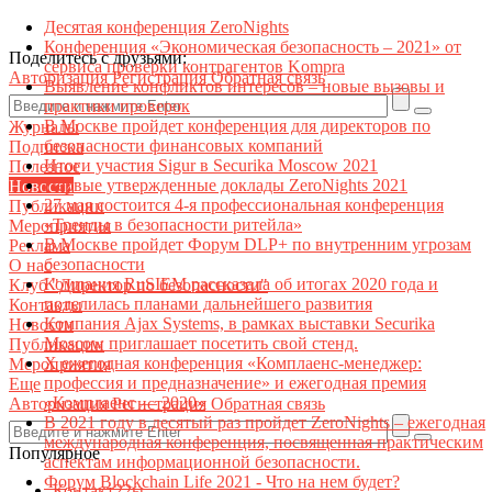
Десятая конференция ZeroNights
Конференция «Экономическая безопасность – 2021» от
Поделитесь с друзьями:
сервиса проверки контрагентов Kompra
Авторизация
Регистрация
Обратная связь
Выявление конфликтов интересов – новые вызовы и
практики проверок
В Москве пройдет конференция для директоров по
Журналы
безопасности финансовых компаний
Подписка
Итоги участия Sigur в Securika Moscow 2021
Полезное
Первые утвержденные доклады ZeroNights 2021
Новости
27 мая состоится 4-я профессиональная конференция
Публикации
«Тренды в безопасности ритейла»
Мероприятия
В Москве пройдет Форум DLP+ по внутренним угрозам
Реклама
безопасности
О нас
Компания RuSIEM рассказала об итогах 2020 года и
Клуб "Директор по безопасности"
поделилась планами дальнейшего развития
Контакты
Компания Ajax Systems, в рамках выставки Securika
Новости
Moscow приглашает посетить свой стенд.
Публикации
X ежегодная конференция «Комплаенс-менеджер:
Мероприятия
профессия и предназначение» и ежегодная премия
Еще
«Комплаенс — 2020»
Авторизация
Регистрация
Обратная связь
В 2021 году в десятый раз пройдет ZeroNights – ежегодная
международная конференция, посвященная практическим
Популярное
аспектам информационной безопасности.
Форум Blockchain Life 2021 - Что на нем будет?
Контакт22ы