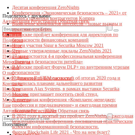
Десятая конференция ZeroNights
Конференция «Экономическая безопасность – 2021» от
Поделитесь с друзьями:
сервиса проверки контрагентов Kompra
Авторизация
Регистрация
Обратная связь
Выявление конфликтов интересов – новые вызовы и
практики проверок
В Москве пройдет конференция для директоров по
Журналы
безопасности финансовых компаний
Подписка
Итоги участия Sigur в Securika Moscow 2021
Полезное
Первые утвержденные доклады ZeroNights 2021
Новости
27 мая состоится 4-я профессиональная конференция
Публикации
«Тренды в безопасности ритейла»
Мероприятия
В Москве пройдет Форум DLP+ по внутренним угрозам
Реклама
безопасности
О нас
Компания RuSIEM рассказала об итогах 2020 года и
Клуб "Директор по безопасности"
поделилась планами дальнейшего развития
Контакты
Компания Ajax Systems, в рамках выставки Securika
Новости
Moscow приглашает посетить свой стенд.
Публикации
X ежегодная конференция «Комплаенс-менеджер:
Мероприятия
профессия и предназначение» и ежегодная премия
Еще
«Комплаенс — 2020»
Авторизация
Регистрация
Обратная связь
В 2021 году в десятый раз пройдет ZeroNights – ежегодная
международная конференция, посвященная практическим
Популярное
аспектам информационной безопасности.
Форум Blockchain Life 2021 - Что на нем будет?
Контакт22ы