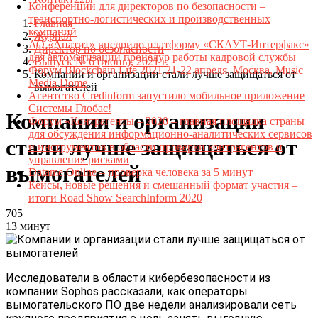
Конференции для директоров по безопасности –
транспортно-логистических и производственных
Главная
компаний
Журнал
АО «Апатит» внедрило платформу «СКАУТ-Интерфакс»
Директор по безопасности
для автоматизации процедур работы кадровой службы
Выпуск № 6 (июнь), 2021 г.
Форум Blockchain Life 2021 21-22 апреля, Москва, Music
Компании и организации стали лучше защищаться от
Media Dome
вымогателей
Агентство Credinform запустило мобильное приложение
Системы Глобас!
Компании и организации
Форум «Контрагенты – 2020 – главная площадка страны
для обсуждения информационно-аналитических сервисов
стали лучше защищаться от
и инструментов в области проверки контрагентов и
управления рисками
вымогателей
Datame.Online – проверка человека за 5 минут
Кейсы, новые решения и смешанный формат участия –
итоги Road Show SearchInform 2020
705
13 минут
Исследователи в области кибербезопасности из
компании Sophos рассказали, как операторы
вымогательского ПО две недели анализировали сеть