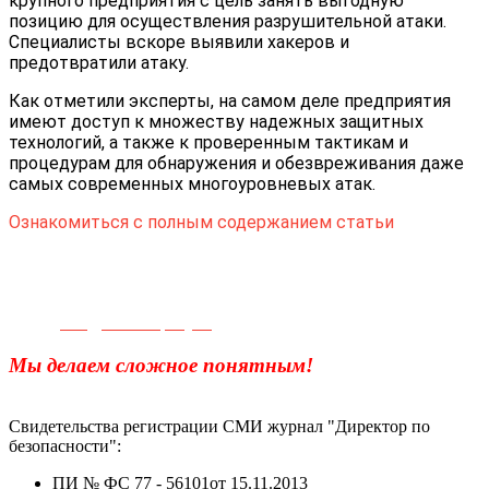
крупного предприятия с цель занять выгодную
позицию для осуществления разрушительной атаки.
Специалисты вскоре выявили хакеров и
предотвратили атаку.
Как отметили эксперты, на самом деле предприятия
имеют доступ к множеству надежных защитных
технологий, а также к проверенным тактикам и
процедурам для обнаружения и обезвреживания даже
самых современных многоуровневых атак.
Ознакомиться с полным содержанием статьи
Телефон для связи:
+7(499)
404-21-71
e-mail:
info@sec-company.ru
Мы делаем сложное понятным!
Свидетельства регистрации СМИ журнал "Директор по
безопасности":
ПИ № ФС 77 - 56101от 15.11.2013