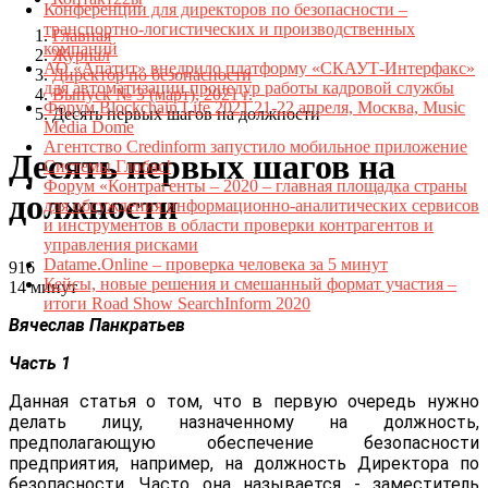
Конференции для директоров по безопасности –
транспортно-логистических и производственных
Главная
компаний
Журнал
АО «Апатит» внедрило платформу «СКАУТ-Интерфакс»
Директор по безопасности
для автоматизации процедур работы кадровой службы
Выпуск № 3 (март), 2021 г.
Форум Blockchain Life 2021 21-22 апреля, Москва, Music
Десять первых шагов на должности
Media Dome
Агентство Credinform запустило мобильное приложение
Десять первых шагов на
Системы Глобас!
Форум «Контрагенты – 2020 – главная площадка страны
должности
для обсуждения информационно-аналитических сервисов
и инструментов в области проверки контрагентов и
управления рисками
Datame.Online – проверка человека за 5 минут
916
Кейсы, новые решения и смешанный формат участия –
14 минут
итоги Road Show SearchInform 2020
Вячеслав Панкратьев
Часть 1
Данная статья о том, что в первую очередь нужно
делать лицу, назначенному на должность,
предполагающую обеспечение безопасности
предприятия, например, на должность Директора по
безопасности. Часто она называется - заместитель