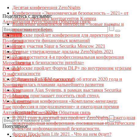
Десятая конференция ZeroNights
Конференция «Экономическая безопасность – 2021» от
Поделитесь с друзьями:
сервиса проверки контрагентов Kompra
Авторизация
Регистрация
Обратная связь
Выявление конфликтов интересов – новые вызовы и
практики проверок
В Москве пройдет конференция для директоров по
Журналы
безопасности финансовых компаний
Подписка
Итоги участия Sigur в Securika Moscow 2021
Полезное
Первые утвержденные доклады ZeroNights 2021
Новости
27 мая состоится 4-я профессиональная конференция
Публикации
«Тренды в безопасности ритейла»
Мероприятия
В Москве пройдет Форум DLP+ по внутренним угрозам
Реклама
безопасности
О нас
Компания RuSIEM рассказала об итогах 2020 года и
Клуб "Директор по безопасности"
поделилась планами дальнейшего развития
Контакты
Компания Ajax Systems, в рамках выставки Securika
Новости
Moscow приглашает посетить свой стенд.
Публикации
X ежегодная конференция «Комплаенс-менеджер:
Мероприятия
профессия и предназначение» и ежегодная премия
Еще
«Комплаенс — 2020»
Авторизация
Регистрация
Обратная связь
В 2021 году в десятый раз пройдет ZeroNights – ежегодная
международная конференция, посвященная практическим
Популярное
аспектам информационной безопасности.
Форум Blockchain Life 2021 - Что на нем будет?
Контакт22ы