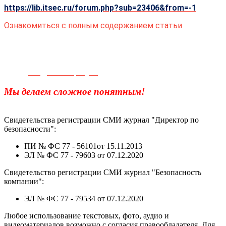
https://lib.itsec.ru/forum.php?sub=23406&from=-1
Ознакомиться с полным содержанием статьи
Телефон для связи:
+7(499)
404-21-71
e-mail:
info@sec-company.ru
Мы делаем сложное понятным!
Свидетельства регистрации СМИ журнал "Директор по
безопасности":
ПИ № ФС 77 - 56101от 15.11.2013
ЭЛ № ФС 77 - 79603 от 07.12.2020
Свидетельство регистрации СМИ журнал "Безопасность
компании":
ЭЛ № ФС 77 - 79534 от 07.12.2020
Любое использование текстовых, фото, аудио и
видеоматериалов возможно с согласия правообладателя. Для