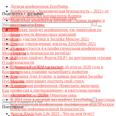
Десятая конференция ZeroNights
Конференция «Экономическая безопасность – 2021» от
Поделитесь с друзьями:
сервиса проверки контрагентов Kompra
Авторизация
Регистрация
Обратная связь
Выявление конфликтов интересов – новые вызовы и
практики проверок
В Москве пройдет конференция для директоров по
Журналы
безопасности финансовых компаний
Подписка
Итоги участия Sigur в Securika Moscow 2021
Полезное
Первые утвержденные доклады ZeroNights 2021
Новости
27 мая состоится 4-я профессиональная конференция
Публикации
«Тренды в безопасности ритейла»
Мероприятия
В Москве пройдет Форум DLP+ по внутренним угрозам
Реклама
безопасности
О нас
Компания RuSIEM рассказала об итогах 2020 года и
Клуб "Директор по безопасности"
поделилась планами дальнейшего развития
Контакты
Компания Ajax Systems, в рамках выставки Securika
Новости
Moscow приглашает посетить свой стенд.
Публикации
X ежегодная конференция «Комплаенс-менеджер:
Мероприятия
профессия и предназначение» и ежегодная премия
Еще
«Комплаенс — 2020»
Авторизация
Регистрация
Обратная связь
В 2021 году в десятый раз пройдет ZeroNights – ежегодная
международная конференция, посвященная практическим
Популярное
аспектам информационной безопасности.
Форум Blockchain Life 2021 - Что на нем будет?
Контакт22ы