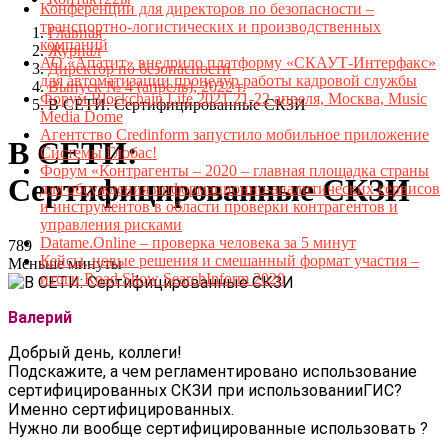
Конференции для директоров по безопасности –
транспортно-логистических и производственных
Главная
компаний
Журнал
АО «Апатит» внедрило платформу «СКАУТ-Интерфакс»
Директор по безопасности
для автоматизации процедур работы кадровой службы
Выпуск № 4 (апрель), 2022 г.
Форум Blockchain Life 2021 21-22 апреля, Москва, Music
В СЕТИ: Сертифицированные СКЗИ
Media Dome
Агентство Credinform запустило мобильное приложение
В СЕТИ:
Системы Глобас!
Форум «Контрагенты – 2020 – главная площадка страны
Сертифицированные СКЗИ
для обсуждения информационно-аналитических сервисов
и инструментов в области проверки контрагентов и
управления рисками
Datame.Online – проверка человека за 5 минут
789
Кейсы, новые решения и смешанный формат участия –
Меньше минуты
итоги Road Show SearchInform 2020
Валерий
Добрый день, коллеги!
Подскажите, а чем регламентировано использование
сертифицированных СКЗИ при использованииГИС?
Именно сертифицированных.
Нужно ли вообще сертифицированные использовать ?