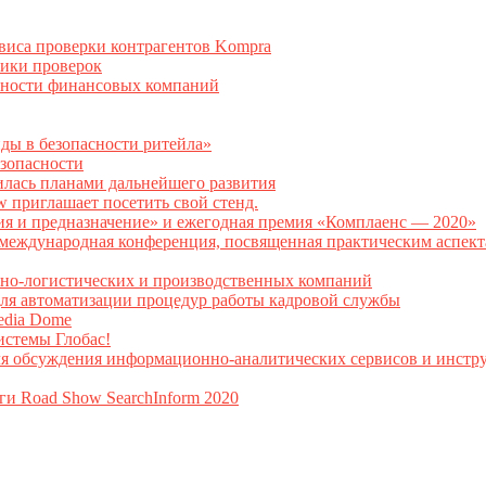
рвиса проверки контрагентов Kompra
тики проверок
асности финансовых компаний
нды в безопасности ритейла»
зопасности
илась планами дальнейшего развития
w приглашает посетить свой стенд.
ия и предназначение» и ежегодная премия «Комплаенс — 2020»
ая международная конференция, посвященная практическим аспе
тно-логистических и производственных компаний
я автоматизации процедур работы кадровой службы
Media Dome
истемы Глобас!
ля обсуждения информационно-аналитических сервисов и инстру
ги Road Show SearchInform 2020