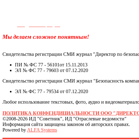
Телефон для связи:
+7(499)
404-21-71
e-mail:
info@sec-company.ru
Мы делаем сложное понятным!
Свидетельства регистрации СМИ журнал "Директор по безопас
ПИ № ФС 77 - 56101от 15.11.2013
ЭЛ № ФС 77 - 79603 от 07.12.2020
Свидетельство регистрации СМИ журнал "Безопасность компа
ЭЛ № ФС 77 - 79534 от 07.12.2020
Любое использование текстовых, фото, аудио и видеоматериалов
ПОЛИТИКА КОНФЕНДИЦИАЛЬНОСТИ ООО "ДИРЕКТО
©2008-2026 ИД "Советник", ИД "Отраслевые ведомости"
Информация сайта защищена законом об авторских правах.
Powered by
ALFA Systems