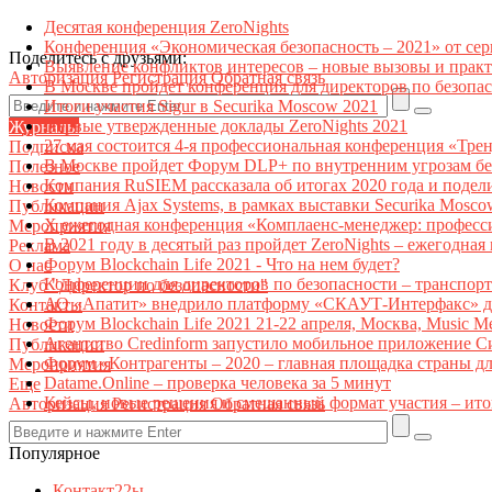
Десятая конференция ZeroNights
Конференция «Экономическая безопасность – 2021» от се
Поделитесь с друзьями:
Выявление конфликтов интересов – новые вызовы и прак
Авторизация
Регистрация
Обратная связь
В Москве пройдет конференция для директоров по безоп
Итоги участия Sigur в Securika Moscow 2021
Первые утвержденные доклады ZeroNights 2021
Журналы
27 мая состоится 4-я профессиональная конференция «Тре
Подписка
В Москве пройдет Форум DLP+ по внутренним угрозам бе
Полезное
Компания RuSIEM рассказала об итогах 2020 года и подел
Новости
Компания Ajax Systems, в рамках выставки Securika Mosco
Публикации
X ежегодная конференция «Комплаенс-менеджер: професс
Мероприятия
В 2021 году в десятый раз пройдет ZeroNights – ежегодн
Реклама
Форум Blockchain Life 2021 - Что на нем будет?
О нас
Конференции для директоров по безопасности – транспор
Клуб "Директор по безопасности"
АО «Апатит» внедрило платформу «СКАУТ-Интерфакс» дл
Контакты
Форум Blockchain Life 2021 21-22 апреля, Москва, Music 
Новости
Агентство Credinform запустило мобильное приложение С
Публикации
Форум «Контрагенты – 2020 – главная площадка страны д
Мероприятия
Datame.Online – проверка человека за 5 минут
Еще
Кейсы, новые решения и смешанный формат участия – ито
Авторизация
Регистрация
Обратная связь
Популярное
Контакт22ы