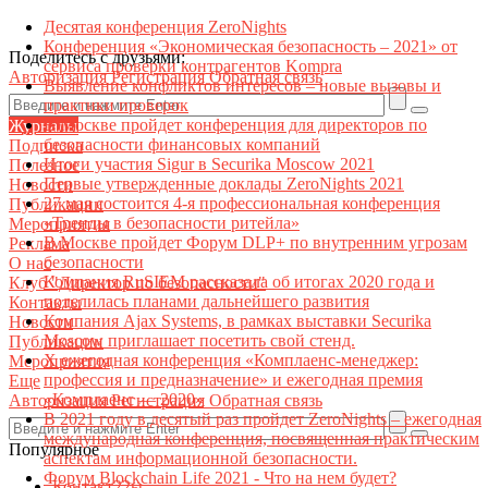
Десятая конференция ZeroNights
Конференция «Экономическая безопасность – 2021» от
Поделитесь с друзьями:
сервиса проверки контрагентов Kompra
Авторизация
Регистрация
Обратная связь
Выявление конфликтов интересов – новые вызовы и
практики проверок
В Москве пройдет конференция для директоров по
Журналы
безопасности финансовых компаний
Подписка
Итоги участия Sigur в Securika Moscow 2021
Полезное
Первые утвержденные доклады ZeroNights 2021
Новости
27 мая состоится 4-я профессиональная конференция
Публикации
«Тренды в безопасности ритейла»
Мероприятия
В Москве пройдет Форум DLP+ по внутренним угрозам
Реклама
безопасности
О нас
Компания RuSIEM рассказала об итогах 2020 года и
Клуб "Директор по безопасности"
поделилась планами дальнейшего развития
Контакты
Компания Ajax Systems, в рамках выставки Securika
Новости
Moscow приглашает посетить свой стенд.
Публикации
X ежегодная конференция «Комплаенс-менеджер:
Мероприятия
профессия и предназначение» и ежегодная премия
Еще
«Комплаенс — 2020»
Авторизация
Регистрация
Обратная связь
В 2021 году в десятый раз пройдет ZeroNights – ежегодная
международная конференция, посвященная практическим
Популярное
аспектам информационной безопасности.
Форум Blockchain Life 2021 - Что на нем будет?
Контакт22ы