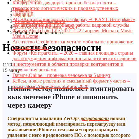
Конференции для директоров по безопасности –
транспортно-логистических и производственных
Главная
компаний
Журнал
АО «Апатит» внедрило платформу «СКАУТ-Интерфакс»
Безопасность компании
для автоматизации процедур работы кадровой службы
Выпуск № 01 (январь), 2022 г.
Форум Blockchain Life 2021 21-22 апреля, Москва, Music
Новости безопасности
Media Dome
Агентство Credinform запустило мобильное приложение
Новости безопасности
Системы Глобас!
Форум «Контрагенты – 2020 – главная площадка страны
для обсуждения информационно-аналитических сервисов
и инструментов в области проверки контрагентов и
1170
управления рисками
15 минут
Datame.Online – проверка человека за 5 минут
Кейсы, новые решения и смешанный формат участия –
итоги Road Show SearchInform 2020
Новый метод позволяет имитировать
выключение iPhone и шпионить
через камеру
Специалисты компании ZecOps
разработали
новый
метод, позволяющий имитировать перезагрузку или
выключение iPhone и тем самым предотвращать
удаление с него вредоносного ПО, с помощью которого