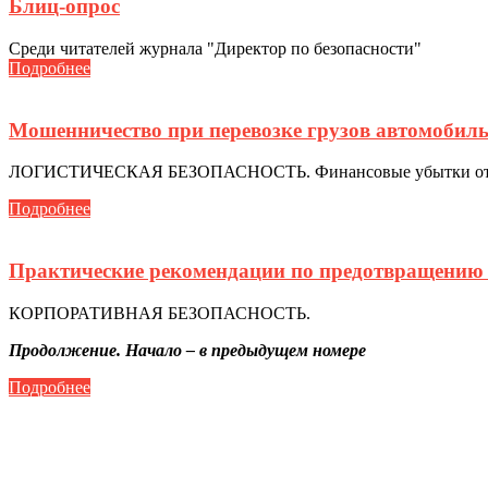
Блиц-опрос
Среди читателей журнала "Директор по безопасности"
Подробнее
Мошенничество при перевозке грузов автомобил
ЛОГИСТИЧЕСКАЯ БЕЗОПАСНОСТЬ. Финансовые убытки от хище
Подробнее
Практические рекомендации по предотвращению 
КОРПОРАТИВНАЯ БЕЗОПАСНОСТЬ.
Продолжение. Начало – в предыдущем номере
Подробнее
Телефон для связи:
+7(499)
404-21-71
e-mail:
info@sec-company.ru