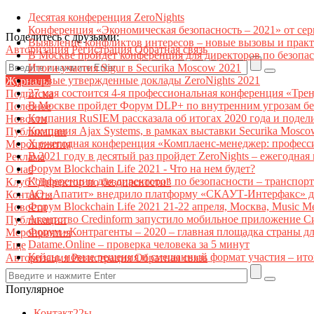
Десятая конференция ZeroNights
Конференция «Экономическая безопасность – 2021» от се
Поделитесь с друзьями:
Выявление конфликтов интересов – новые вызовы и прак
Авторизация
Регистрация
Обратная связь
В Москве пройдет конференция для директоров по безоп
Итоги участия Sigur в Securika Moscow 2021
Первые утвержденные доклады ZeroNights 2021
Журналы
27 мая состоится 4-я профессиональная конференция «Тре
Подписка
В Москве пройдет Форум DLP+ по внутренним угрозам бе
Полезное
Компания RuSIEM рассказала об итогах 2020 года и подел
Новости
Компания Ajax Systems, в рамках выставки Securika Mosco
Публикации
X ежегодная конференция «Комплаенс-менеджер: професс
Мероприятия
В 2021 году в десятый раз пройдет ZeroNights – ежегодн
Реклама
Форум Blockchain Life 2021 - Что на нем будет?
О нас
Конференции для директоров по безопасности – транспор
Клуб "Директор по безопасности"
АО «Апатит» внедрило платформу «СКАУТ-Интерфакс» дл
Контакты
Форум Blockchain Life 2021 21-22 апреля, Москва, Music 
Новости
Агентство Credinform запустило мобильное приложение С
Публикации
Форум «Контрагенты – 2020 – главная площадка страны д
Мероприятия
Datame.Online – проверка человека за 5 минут
Еще
Кейсы, новые решения и смешанный формат участия – ито
Авторизация
Регистрация
Обратная связь
Популярное
Контакт22ы