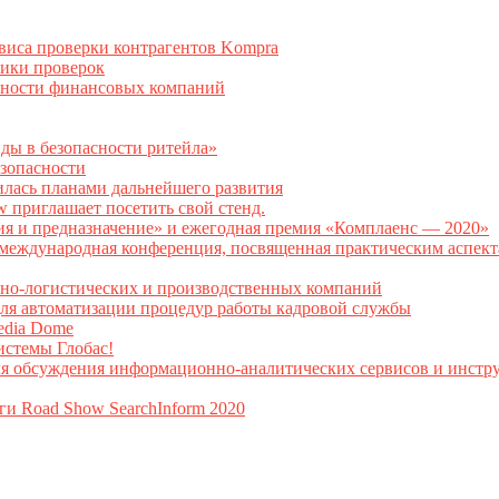
рвиса проверки контрагентов Kompra
тики проверок
асности финансовых компаний
нды в безопасности ритейла»
зопасности
илась планами дальнейшего развития
w приглашает посетить свой стенд.
ия и предназначение» и ежегодная премия «Комплаенс — 2020»
ая международная конференция, посвященная практическим аспе
тно-логистических и производственных компаний
я автоматизации процедур работы кадровой службы
Media Dome
истемы Глобас!
ля обсуждения информационно-аналитических сервисов и инстру
ги Road Show SearchInform 2020