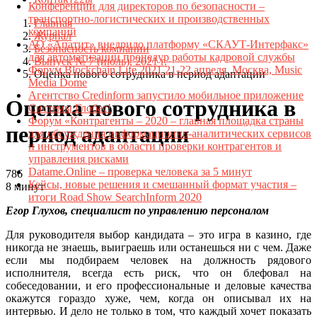
Конференции для директоров по безопасности –
транспортно-логистических и производственных
Главная
компаний
Журнал
АО «Апатит» внедрило платформу «СКАУТ-Интерфакс»
Безопасность компании
для автоматизации процедур работы кадровой службы
Выпуск № 7 (июль), 2021 г.
Форум Blockchain Life 2021 21-22 апреля, Москва, Music
Оценка нового сотрудника в период адаптации
Media Dome
Агентство Credinform запустило мобильное приложение
Оценка нового сотрудника в
Системы Глобас!
Форум «Контрагенты – 2020 – главная площадка страны
период адаптации
для обсуждения информационно-аналитических сервисов
и инструментов в области проверки контрагентов и
управления рисками
Datame.Online – проверка человека за 5 минут
786
Кейсы, новые решения и смешанный формат участия –
8 минут
итоги Road Show SearchInform 2020
Егор Глухов, специалист по управлению персоналом
Для руководителя выбор кандидата – это игра в казино, где
никогда не знаешь, выиграешь или останешься ни с чем. Даже
если мы подбираем человек на должность рядового
исполнителя, всегда есть риск, что он блефовал на
собеседовании, и его профессиональные и деловые качества
окажутся гораздо хуже, чем, когда он описывал их на
интервью. И дело не только в том, что каждый хочет показать