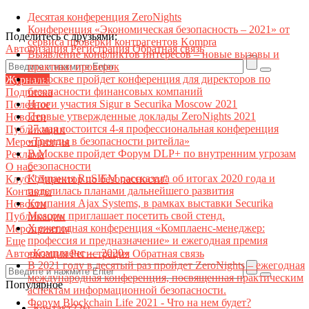
Десятая конференция ZeroNights
Конференция «Экономическая безопасность – 2021» от
Поделитесь с друзьями:
сервиса проверки контрагентов Kompra
Авторизация
Регистрация
Обратная связь
Выявление конфликтов интересов – новые вызовы и
практики проверок
В Москве пройдет конференция для директоров по
Журналы
безопасности финансовых компаний
Подписка
Итоги участия Sigur в Securika Moscow 2021
Полезное
Первые утвержденные доклады ZeroNights 2021
Новости
27 мая состоится 4-я профессиональная конференция
Публикации
«Тренды в безопасности ритейла»
Мероприятия
В Москве пройдет Форум DLP+ по внутренним угрозам
Реклама
безопасности
О нас
Компания RuSIEM рассказала об итогах 2020 года и
Клуб "Директор по безопасности"
поделилась планами дальнейшего развития
Контакты
Компания Ajax Systems, в рамках выставки Securika
Новости
Moscow приглашает посетить свой стенд.
Публикации
X ежегодная конференция «Комплаенс-менеджер:
Мероприятия
профессия и предназначение» и ежегодная премия
Еще
«Комплаенс — 2020»
Авторизация
Регистрация
Обратная связь
В 2021 году в десятый раз пройдет ZeroNights – ежегодная
международная конференция, посвященная практическим
Популярное
аспектам информационной безопасности.
Форум Blockchain Life 2021 - Что на нем будет?
Контакт22ы