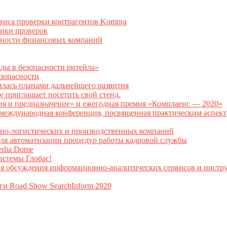
рвиса проверки контрагентов Kompra
тики проверок
асности финансовых компаний
нды в безопасности ритейла»
зопасности
илась планами дальнейшего развития
w приглашает посетить свой стенд.
ия и предназначение» и ежегодная премия «Комплаенс — 2020»
ая международная конференция, посвященная практическим аспе
тно-логистических и производственных компаний
я автоматизации процедур работы кадровой службы
Media Dome
истемы Глобас!
ля обсуждения информационно-аналитических сервисов и инстру
ги Road Show SearchInform 2020