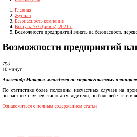
Главная
Журнал
Безопасность компании
Выпуск № 6 (июнь), 2021 г.
Возможности предприятий влиять на безопасность перев
Возможности предприятий вли
798
10 минут
Александр Макаров, менеджер по стратегическому планиро
По статистике более половины несчастных случаев на прои
несчастных случаев становятся водители, по большей части в в
Ознакомиться с полным содержанием статьи
Телефон для связи:
+7(499)
404-21-71
e-mail:
info@sec-company.ru