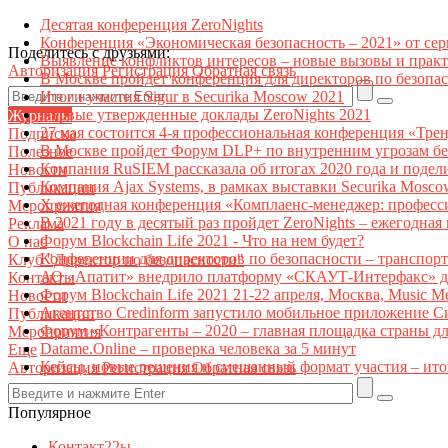
Десятая конференция ZeroNights
Конференция «Экономическая безопасность – 2021» от се
Поделитесь с друзьями:
Выявление конфликтов интересов – новые вызовы и прак
Авторизация
Регистрация
Обратная связь
В Москве пройдет конференция для директоров по безоп
Итоги участия Sigur в Securika Moscow 2021
Первые утвержденные доклады ZeroNights 2021
Журналы
27 мая состоится 4-я профессиональная конференция «Тре
Подписка
В Москве пройдет Форум DLP+ по внутренним угрозам бе
Полезное
Компания RuSIEM рассказала об итогах 2020 года и подел
Новости
Компания Ajax Systems, в рамках выставки Securika Mosco
Публикации
X ежегодная конференция «Комплаенс-менеджер: професс
Мероприятия
В 2021 году в десятый раз пройдет ZeroNights – ежегодн
Реклама
Форум Blockchain Life 2021 - Что на нем будет?
О нас
Конференции для директоров по безопасности – транспор
Клуб "Директор по безопасности"
АО «Апатит» внедрило платформу «СКАУТ-Интерфакс» дл
Контакты
Форум Blockchain Life 2021 21-22 апреля, Москва, Music 
Новости
Агентство Credinform запустило мобильное приложение С
Публикации
Форум «Контрагенты – 2020 – главная площадка страны д
Мероприятия
Datame.Online – проверка человека за 5 минут
Еще
Кейсы, новые решения и смешанный формат участия – ито
Авторизация
Регистрация
Обратная связь
Популярное
Контакт22ы