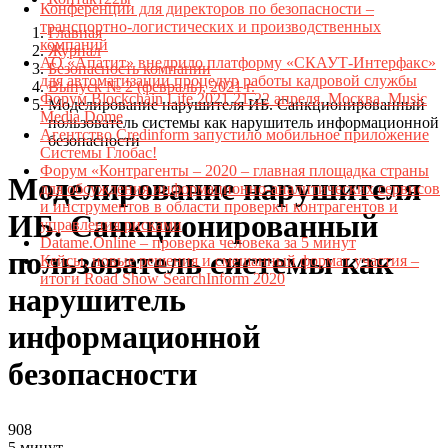
Конференции для директоров по безопасности –
транспортно-логистических и производственных
Главная
компаний
Журнал
АО «Апатит» внедрило платформу «СКАУТ-Интерфакс»
Безопасность компании
для автоматизации процедур работы кадровой службы
Выпуск № 2 (февраль), 2021 г.
Форум Blockchain Life 2021 21-22 апреля, Москва, Music
Моделирование нарушителя ИБ. Санкционированный
Media Dome
пользователь системы как нарушитель информационной
Агентство Credinform запустило мобильное приложение
безопасности
Системы Глобас!
Форум «Контрагенты – 2020 – главная площадка страны
Моделирование нарушителя
для обсуждения информационно-аналитических сервисов
и инструментов в области проверки контрагентов и
ИБ. Санкционированный
управления рисками
Datame.Online – проверка человека за 5 минут
пользователь системы как
Кейсы, новые решения и смешанный формат участия –
итоги Road Show SearchInform 2020
нарушитель
информационной
безопасности
908
5 минут