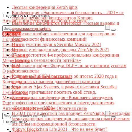
Десятая конференция ZeroNights
Конференция «Экономическая безопасность – 2021» от
Поделитесь с друзьями:
сервиса проверки контрагентов Kompra
Авторизация
Регистрация
Обратная связь
Выявление конфликтов интересов – новые вызовы и
практики проверок
В Москве пройдет конференция для директоров по
Журналы
безопасности финансовых компаний
Подписка
Итоги участия Sigur в Securika Moscow 2021
Полезное
Первые утвержденные доклады ZeroNights 2021
Новости
27 мая состоится 4-я профессиональная конференция
Публикации
«Тренды в безопасности ритейла»
Мероприятия
В Москве пройдет Форум DLP+ по внутренним угрозам
Реклама
безопасности
О нас
Компания RuSIEM рассказала об итогах 2020 года и
Клуб "Директор по безопасности"
поделилась планами дальнейшего развития
Контакты
Компания Ajax Systems, в рамках выставки Securika
Новости
Moscow приглашает посетить свой стенд.
Публикации
X ежегодная конференция «Комплаенс-менеджер:
Мероприятия
профессия и предназначение» и ежегодная премия
Еще
«Комплаенс — 2020»
Авторизация
Регистрация
Обратная связь
В 2021 году в десятый раз пройдет ZeroNights – ежегодная
международная конференция, посвященная практическим
Популярное
аспектам информационной безопасности.
Форум Blockchain Life 2021 - Что на нем будет?
Контакт22ы