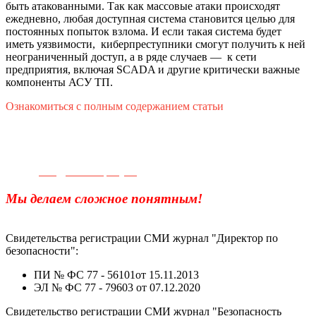
быть атакованными. Так как массовые атаки происходят
ежедневно, любая доступная система становится целью для
постоянных попыток взлома. И если такая система будет
иметь уязвимости, киберпреступники смогут получить к ней
неограниченный доступ, а в ряде случаев ― к сети
предприятия, включая SCADA и другие критически важные
компоненты АСУ ТП.
Ознакомиться с полным содержанием статьи
Телефон для связи:
+7(499)
404-21-71
e-mail:
info@sec-company.ru
Мы делаем сложное понятным!
Свидетельства регистрации СМИ журнал "Директор по
безопасности":
ПИ № ФС 77 - 56101от 15.11.2013
ЭЛ № ФС 77 - 79603 от 07.12.2020
Свидетельство регистрации СМИ журнал "Безопасность