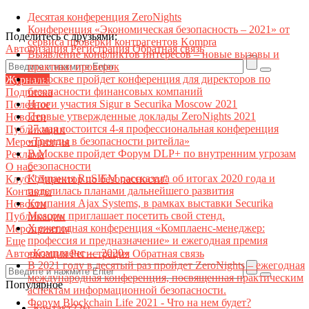
Десятая конференция ZeroNights
Конференция «Экономическая безопасность – 2021» от
Поделитесь с друзьями:
сервиса проверки контрагентов Kompra
Авторизация
Регистрация
Обратная связь
Выявление конфликтов интересов – новые вызовы и
практики проверок
В Москве пройдет конференция для директоров по
Журналы
безопасности финансовых компаний
Подписка
Итоги участия Sigur в Securika Moscow 2021
Полезное
Первые утвержденные доклады ZeroNights 2021
Новости
27 мая состоится 4-я профессиональная конференция
Публикации
«Тренды в безопасности ритейла»
Мероприятия
В Москве пройдет Форум DLP+ по внутренним угрозам
Реклама
безопасности
О нас
Компания RuSIEM рассказала об итогах 2020 года и
Клуб "Директор по безопасности"
поделилась планами дальнейшего развития
Контакты
Компания Ajax Systems, в рамках выставки Securika
Новости
Moscow приглашает посетить свой стенд.
Публикации
X ежегодная конференция «Комплаенс-менеджер:
Мероприятия
профессия и предназначение» и ежегодная премия
Еще
«Комплаенс — 2020»
Авторизация
Регистрация
Обратная связь
В 2021 году в десятый раз пройдет ZeroNights – ежегодная
международная конференция, посвященная практическим
Популярное
аспектам информационной безопасности.
Форум Blockchain Life 2021 - Что на нем будет?
Контакт22ы