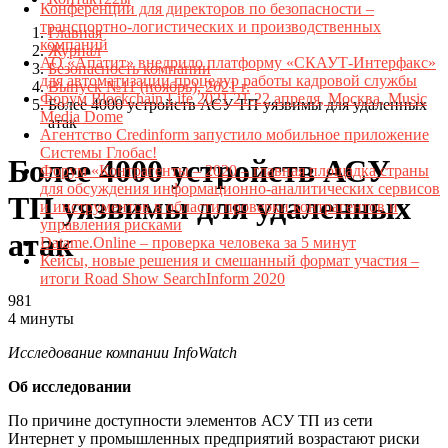
Конференции для директоров по безопасности –
транспортно-логистических и производственных
Главная
компаний
Журнал
АО «Апатит» внедрило платформу «СКАУТ-Интерфакс»
Безопасность компании
для автоматизации процедур работы кадровой службы
Выпуск №11 (ноябрь), 2021 г.
Форум Blockchain Life 2021 21-22 апреля, Москва, Music
Более 4000 устройств АСУ ТП уязвимы для удаленных
Media Dome
атак
Агентство Credinform запустило мобильное приложение
Системы Глобас!
Более 4000 устройств АСУ
Форум «Контрагенты – 2020 – главная площадка страны
для обсуждения информационно-аналитических сервисов
ТП уязвимы для удаленных
и инструментов в области проверки контрагентов и
управления рисками
атак
Datame.Online – проверка человека за 5 минут
Кейсы, новые решения и смешанный формат участия –
итоги Road Show SearchInform 2020
981
4 минуты
Исследование компании InfoWatch
Об исследовании
По причине доступности элементов АСУ ТП из сети
Интернет у промышленных предприятий возрастают риски