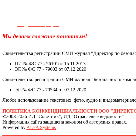
Телефон для связи:
+7(499)
404-21-71
e-mail:
info@sec-company.ru
Мы делаем сложное понятным!
Свидетельства регистрации СМИ журнал "Директор по безопас
ПИ № ФС 77 - 56101от 15.11.2013
ЭЛ № ФС 77 - 79603 от 07.12.2020
Свидетельство регистрации СМИ журнал "Безопасность компа
ЭЛ № ФС 77 - 79534 от 07.12.2020
Любое использование текстовых, фото, аудио и видеоматериалов
ПОЛИТИКА КОНФЕНДИЦИАЛЬНОСТИ ООО "ДИРЕКТО
©2008-2026 ИД "Советник", ИД "Отраслевые ведомости"
Информация сайта защищена законом об авторских правах.
Powered by
ALFA Systems