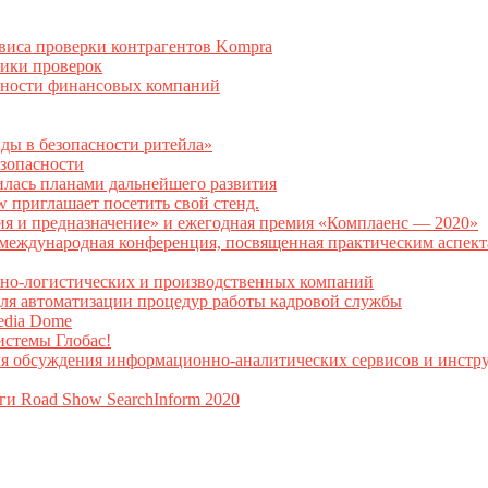
рвиса проверки контрагентов Kompra
тики проверок
асности финансовых компаний
нды в безопасности ритейла»
зопасности
илась планами дальнейшего развития
w приглашает посетить свой стенд.
ия и предназначение» и ежегодная премия «Комплаенс — 2020»
ая международная конференция, посвященная практическим аспе
тно-логистических и производственных компаний
я автоматизации процедур работы кадровой службы
Media Dome
истемы Глобас!
ля обсуждения информационно-аналитических сервисов и инстру
ги Road Show SearchInform 2020