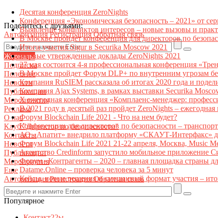
Десятая конференция ZeroNights
Конференция «Экономическая безопасность – 2021» от се
Поделитесь с друзьями:
Выявление конфликтов интересов – новые вызовы и прак
Авторизация
Регистрация
Обратная связь
В Москве пройдет конференция для директоров по безоп
Итоги участия Sigur в Securika Moscow 2021
Первые утвержденные доклады ZeroNights 2021
Журналы
27 мая состоится 4-я профессиональная конференция «Тре
Подписка
В Москве пройдет Форум DLP+ по внутренним угрозам бе
Полезное
Компания RuSIEM рассказала об итогах 2020 года и подел
Новости
Компания Ajax Systems, в рамках выставки Securika Mosco
Публикации
X ежегодная конференция «Комплаенс-менеджер: професс
Мероприятия
В 2021 году в десятый раз пройдет ZeroNights – ежегодн
Реклама
Форум Blockchain Life 2021 - Что на нем будет?
О нас
Конференции для директоров по безопасности – транспор
Клуб "Директор по безопасности"
АО «Апатит» внедрило платформу «СКАУТ-Интерфакс» дл
Контакты
Форум Blockchain Life 2021 21-22 апреля, Москва, Music 
Новости
Агентство Credinform запустило мобильное приложение С
Публикации
Форум «Контрагенты – 2020 – главная площадка страны д
Мероприятия
Datame.Online – проверка человека за 5 минут
Еще
Кейсы, новые решения и смешанный формат участия – ито
Авторизация
Регистрация
Обратная связь
Популярное
Контакт22ы