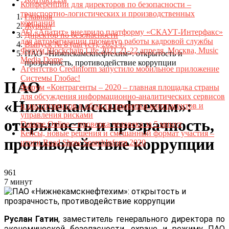
Конференции для директоров по безопасности –
транспортно-логистических и производственных
Главная
компаний
Журнал
АО «Апатит» внедрило платформу «СКАУТ-Интерфакс»
Директор по безопасности
для автоматизации процедур работы кадровой службы
Выпуск № 8 (август), 2021 г.
Форум Blockchain Life 2021 21-22 апреля, Москва, Music
ПАО «Нижнекамскнефтехим»: открытость и
Media Dome
прозрачность, противодействие коррупции
Агентство Credinform запустило мобильное приложение
Системы Глобас!
ПАО
Форум «Контрагенты – 2020 – главная площадка страны
для обсуждения информационно-аналитических сервисов
«Нижнекамскнефтехим»:
и инструментов в области проверки контрагентов и
управления рисками
открытость и прозрачность,
Datame.Online – проверка человека за 5 минут
Кейсы, новые решения и смешанный формат участия –
противодействие коррупции
итоги Road Show SearchInform 2020
961
7 минут
Руслан Гатин
, заместитель генерального директора по
экономической безопасности, охране и режиму ПАО