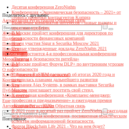
Десятая конференция ZeroNights
Конференция «Экономическая безопасность – 2021» от
Поделитесь с друзьями:
сервиса проверки контрагентов Kompra
Авторизация
Регистрация
Обратная связь
Выявление конфликтов интересов – новые вызовы и
практики проверок
В Москве пройдет конференция для директоров по
Журналы
безопасности финансовых компаний
Подписка
Итоги участия Sigur в Securika Moscow 2021
Полезное
Первые утвержденные доклады ZeroNights 2021
Новости
27 мая состоится 4-я профессиональная конференция
Публикации
«Тренды в безопасности ритейла»
Мероприятия
В Москве пройдет Форум DLP+ по внутренним угрозам
Реклама
безопасности
О нас
Компания RuSIEM рассказала об итогах 2020 года и
Клуб "Директор по безопасности"
поделилась планами дальнейшего развития
Контакты
Компания Ajax Systems, в рамках выставки Securika
Новости
Moscow приглашает посетить свой стенд.
Публикации
X ежегодная конференция «Комплаенс-менеджер:
Мероприятия
профессия и предназначение» и ежегодная премия
Еще
«Комплаенс — 2020»
Авторизация
Регистрация
Обратная связь
В 2021 году в десятый раз пройдет ZeroNights – ежегодная
международная конференция, посвященная практическим
Популярное
аспектам информационной безопасности.
Форум Blockchain Life 2021 - Что на нем будет?
Контакт22ы