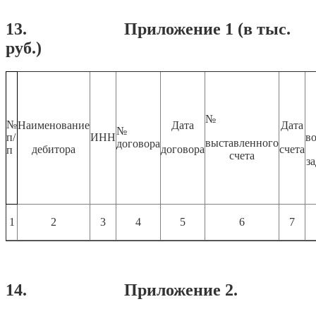
13. Приложение 1 (в тыс.
руб.)
№
№
Наименование
Дата
Дата
№
п/
ИНН
в
выставленного
договора
дебитора
договора
счета
п
счета
з
1
2
3
4
5
6
7
14. Приложение 2.