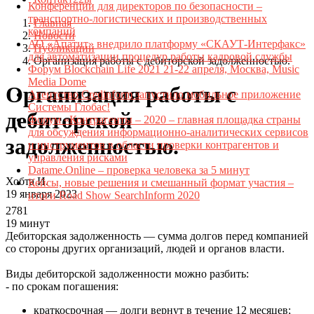
Конференции для директоров по безопасности –
транспортно-логистических и производственных
Главная
компаний
Новости
АО «Апатит» внедрило платформу «СКАУТ-Интерфакс»
Публикации
для автоматизации процедур работы кадровой службы
Организация работы с дебиторской задолженностью.
Форум Blockchain Life 2021 21-22 апреля, Москва, Music
Media Dome
Организация работы с
Агентство Credinform запустило мобильное приложение
Системы Глобас!
дебиторской
Форум «Контрагенты – 2020 – главная площадка страны
для обсуждения информационно-аналитических сервисов
задолженностью.
и инструментов в области проверки контрагентов и
управления рисками
Datame.Online – проверка человека за 5 минут
Хобта И.
Кейсы, новые решения и смешанный формат участия –
19 января 2023
итоги Road Show SearchInform 2020
2781
19 минут
Дебиторская задолженность — сумма долгов перед компанией
со стороны других организаций, людей и органов власти.
Виды дебиторской задолженности можно разбить:
- по срокам погашения:
краткосрочная — долги вернут в течение 12 месяцев;