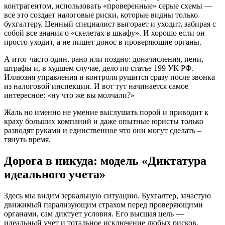
контрагентом, использовать «проверенные» серые схемы —
все это создает налоговые риски, которые видны только
бухгалтеру. Ценный специалист выгорает и уходит, забирая с
собой все знания о «скелетах в шкафу». И хорошо если он
просто уходит, а не пишет донос в проверяющие органы.
А итог часто один, рано или поздно: доначисления, пени,
штрафы и, в худшем случае, дело по статье 199 УК РФ.
Иллюзия управления и контроля рушится сразу после звонка
из налоговой инспекции. И вот тут начинается самое
интересное: «ну что же вы молчали?»
Жаль но именно не умение выслушать порой и приводит к
краху больших компаний и даже опытные юристы только
разводят руками и единственное что они могут сделать –
тянуть время.
Дорога в никуда: модель «Диктатура
идеального учета»
Здесь мы видим зеркальную ситуацию. Бухгалтер, зачастую
движимый парализующим страхом перед проверяющими
органами, сам диктует условия. Его высшая цель —
идеальный учет и тотальное исключение любых рисков.