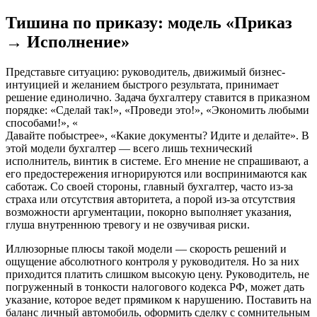
Тишина по приказу: модель «Приказ
→ Исполнение»
Представьте ситуацию: руководитель, движимый бизнес-
интуицией и желанием быстрого результата, принимает
решение единолично. Задача бухгалтеру ставится в приказном
порядке: «Сделай так!», «Проведи это!», «Экономить любыми
способами!», «
Давайте побыстрее», «Какие документы? Идите и делайте». В
этой модели бухгалтер — всего лишь технический
исполнитель, винтик в системе. Его мнение не спрашивают, а
его предостережения игнорируются или воспринимаются как
саботаж. Со своей стороны, главный бухгалтер, часто из-за
страха или отсутствия авторитета, а порой из-за отсутствия
возможности аргументации, покорно выполняет указания,
глуша внутреннюю тревогу и не озвучивая риски.
Иллюзорные плюсы такой модели — скорость решений и
ощущение абсолютного контроля у руководителя. Но за них
приходится платить слишком высокую цену. Руководитель, не
погруженный в тонкости налогового кодекса РФ, может дать
указание, которое ведет прямиком к нарушению. Поставить на
баланс личный автомобиль, оформить сделку с сомнительным