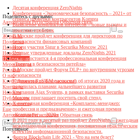
Десятая конференция ZeroNights
Конференция «Экономическая безопасность – 2021» от
Поделитесь с друзьями:
сервиса проверки контрагентов Kompra
Авторизация
Регистрация
Обратная связь
Выявление конфликтов интересов – новые вызовы и
практики проверок
В Москве пройдет конференция для директоров по
Журналы
безопасности финансовых компаний
Подписка
Итоги участия Sigur в Securika Moscow 2021
Полезное
Первые утвержденные доклады ZeroNights 2021
Новости
27 мая состоится 4-я профессиональная конференция
Публикации
«Тренды в безопасности ритейла»
Мероприятия
В Москве пройдет Форум DLP+ по внутренним угрозам
Реклама
безопасности
О нас
Компания RuSIEM рассказала об итогах 2020 года и
Клуб "Директор по безопасности"
поделилась планами дальнейшего развития
Контакты
Компания Ajax Systems, в рамках выставки Securika
Новости
Moscow приглашает посетить свой стенд.
Публикации
X ежегодная конференция «Комплаенс-менеджер:
Мероприятия
профессия и предназначение» и ежегодная премия
Еще
«Комплаенс — 2020»
Авторизация
Регистрация
Обратная связь
В 2021 году в десятый раз пройдет ZeroNights – ежегодная
международная конференция, посвященная практическим
Популярное
аспектам информационной безопасности.
Форум Blockchain Life 2021 - Что на нем будет?
Контакт22ы