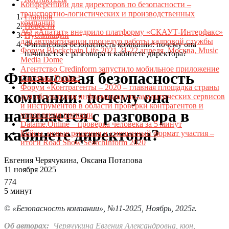
Конференции для директоров по безопасности –
транспортно-логистических и производственных
Главная
компаний
Новости
АО «Апатит» внедрило платформу «СКАУТ-Интерфакс»
Публикации
для автоматизации процедур работы кадровой службы
Финансовая безопасность компании: почему она
Форум Blockchain Life 2021 21-22 апреля, Москва, Music
начинается с разговора в кабинете директора?
Media Dome
Агентство Credinform запустило мобильное приложение
Финансовая безопасность
Системы Глобас!
Форум «Контрагенты – 2020 – главная площадка страны
компании: почему она
для обсуждения информационно-аналитических сервисов
и инструментов в области проверки контрагентов и
начинается с разговора в
управления рисками
Datame.Online – проверка человека за 5 минут
кабинете директора?
Кейсы, новые решения и смешанный формат участия –
итоги Road Show SearchInform 2020
Евгения Черячукина, Оксана Потапова
11 ноября 2025
774
5 минут
© «Безопасность компании», №11-2025, Ноябрь, 2025г.
Об авторах:
Черячукина Евгения Александровна, кюн,