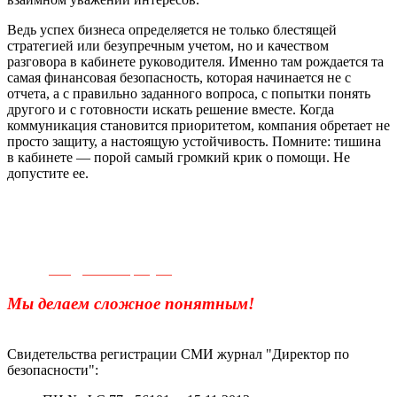
Ведь успех бизнеса определяется не только блестящей
стратегией или безупречным учетом, но и качеством
разговора в кабинете руководителя. Именно там рождается та
самая финансовая безопасность, которая начинается не с
отчета, а с правильно заданного вопроса, с попытки понять
другого и с готовности искать решение вместе. Когда
коммуникация становится приоритетом, компания обретает не
просто защиту, а настоящую устойчивость. Помните: тишина
в кабинете — порой самый громкий крик о помощи. Не
допустите ее.
Телефон для связи:
+7(499)
404-21-71
e-mail:
info@sec-company.ru
Мы делаем сложное понятным!
Свидетельства регистрации СМИ журнал "Директор по
безопасности":