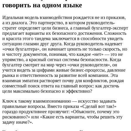
говорить на одном языке
Идеальная модель взаимодействия рождается не из приказов,
а из диалога. Это партнерство, в котором руководитель-
стратег определяет цели бизнеса, а главный бухгалтер-эксперт
предлагает варианты их безопасного достижения. Сложность
и красота этого тандема заключается в способности увидеть
ситуацию глазами друг друга. Когда руководитель надевает
«очки бухгалтера», он начинает ценить не только скорость, но
и чистоту документов, понимая, что каждое «нет» — это не
упрямство, а красный сигнал системы безопасности. Когда
бухгалтер смотрит на мир через «очки руководителя», он
учится видеть за цифрами живые бизнес-процессы, давление
рынка и ответственность за развитие всей компании. Эта
взаимная эмпатия растворяет почву для конфликтов, рождая
совместный поиск ответа на главный вопрос: как достичь
цели максимально безопасно и эффективно?
Ключ к такому взаимопониманию — искусство задавать
правильные вопросы. Вместо приказа «Сделай вот так!»
гораздо продуктивнее прозвучит: «Объясните, почему это
рискованно?» или «Какие есть варианты, чтобы решить эту
задачу иначе?».