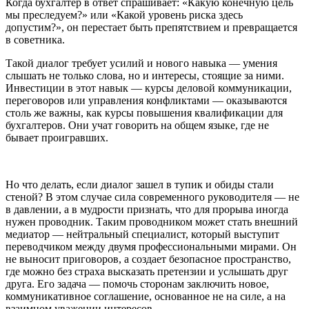
Когда бухгалтер в ответ спрашивает: «Какую конечную цель
мы преследуем?» или «Какой уровень риска здесь
допустим?», он перестает быть препятствием и превращается
в советника.
Такой диалог требует усилий и нового навыка — умения
слышать не только слова, но и интересы, стоящие за ними.
Инвестиции в этот навык — курсы деловой коммуникации,
переговоров или управления конфликтами — оказываются
столь же важны, как курсы повышения квалификации для
бухгалтеров. Они учат говорить на общем языке, где не
бывает проигравших.
Но что делать, если диалог зашел в тупик и обиды стали
стеной? В этом случае сила современного руководителя — не
в давлении, а в мудрости признать, что для прорыва иногда
нужен проводник. Таким проводником может стать внешний
медиатор — нейтральный специалист, который выступит
переводчиком между двумя профессиональными мирами. Он
не выносит приговоров, а создает безопасное пространство,
где можно без страха высказать претензии и услышать друг
друга. Его задача — помочь сторонам заключить новое,
коммуникативное соглашение, основанное не на силе, а на
взаимном уважении интересов.