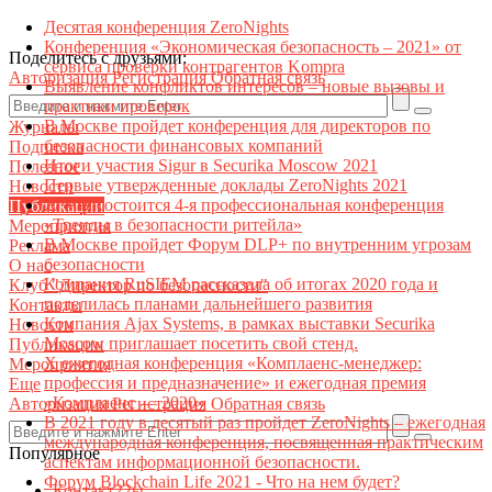
Десятая конференция ZeroNights
Конференция «Экономическая безопасность – 2021» от
Поделитесь с друзьями:
сервиса проверки контрагентов Kompra
Авторизация
Регистрация
Обратная связь
Выявление конфликтов интересов – новые вызовы и
практики проверок
В Москве пройдет конференция для директоров по
Журналы
безопасности финансовых компаний
Подписка
Итоги участия Sigur в Securika Moscow 2021
Полезное
Первые утвержденные доклады ZeroNights 2021
Новости
27 мая состоится 4-я профессиональная конференция
Публикации
«Тренды в безопасности ритейла»
Мероприятия
В Москве пройдет Форум DLP+ по внутренним угрозам
Реклама
безопасности
О нас
Компания RuSIEM рассказала об итогах 2020 года и
Клуб "Директор по безопасности"
поделилась планами дальнейшего развития
Контакты
Компания Ajax Systems, в рамках выставки Securika
Новости
Moscow приглашает посетить свой стенд.
Публикации
X ежегодная конференция «Комплаенс-менеджер:
Мероприятия
профессия и предназначение» и ежегодная премия
Еще
«Комплаенс — 2020»
Авторизация
Регистрация
Обратная связь
В 2021 году в десятый раз пройдет ZeroNights – ежегодная
международная конференция, посвященная практическим
Популярное
аспектам информационной безопасности.
Форум Blockchain Life 2021 - Что на нем будет?
Контакт22ы