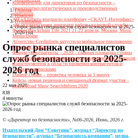
Конференции для директоров по безопасности –
транспортно-логистических и производственных
Главная
компаний
Новости
АО «Апатит» внедрило платформу «СКАУТ-Интерфакс»
Публикации
для автоматизации процедур работы кадровой службы
Опрос рынка специалистов служб безопасности за 2025-
Форум Blockchain Life 2021 21-22 апреля, Москва, Music
2026 год
Media Dome
Агентство Credinform запустило мобильное приложение
Опрос рынка специалистов
Системы Глобас!
Форум «Контрагенты – 2020 – главная площадка страны
служб безопасности за 2025-
для обсуждения информационно-аналитических сервисов
и инструментов в области проверки контрагентов и
2026 год
управления рисками
Datame.Online – проверка человека за 5 минут
Кейсы, новые решения и смешанный формат участия –
22 мая 2026
итоги Road Show SearchInform 2020
838
4 минуты
© «Директор по безопасности», №06-2026, Июнь, 2026 г.
Издательский Дом “Советник”, журнал “Директор по
безопасности”, журнал “Безопасность компании”
,
медиа-