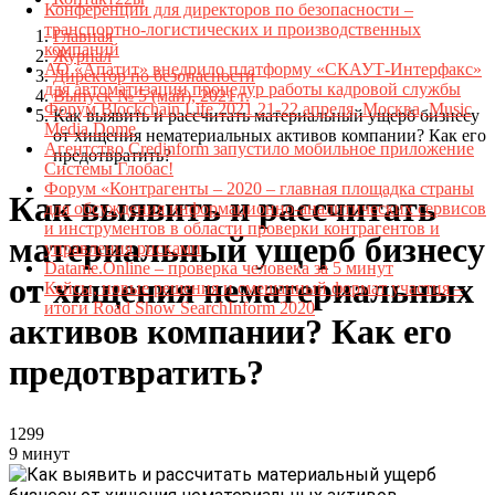
Конференции для директоров по безопасности –
транспортно-логистических и производственных
Главная
компаний
Журнал
АО «Апатит» внедрило платформу «СКАУТ-Интерфакс»
Директор по безопасности
для автоматизации процедур работы кадровой службы
Выпуск № 5 (май), 2021 г.
Форум Blockchain Life 2021 21-22 апреля, Москва, Music
Как выявить и рассчитать материальный ущерб бизнесу
Media Dome
от хищения нематериальных активов компании? Как его
Агентство Credinform запустило мобильное приложение
предотвратить?
Системы Глобас!
Форум «Контрагенты – 2020 – главная площадка страны
Как выявить и рассчитать
для обсуждения информационно-аналитических сервисов
и инструментов в области проверки контрагентов и
материальный ущерб бизнесу
управления рисками
Datame.Online – проверка человека за 5 минут
от хищения нематериальных
Кейсы, новые решения и смешанный формат участия –
итоги Road Show SearchInform 2020
активов компании? Как его
предотвратить?
1299
9 минут