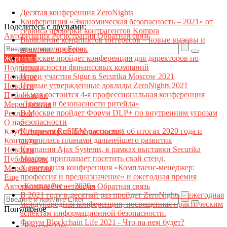
Десятая конференция ZeroNights
Конференция «Экономическая безопасность – 2021» от
Поделитесь с друзьями:
сервиса проверки контрагентов Kompra
Авторизация
Регистрация
Обратная связь
Выявление конфликтов интересов – новые вызовы и
практики проверок
В Москве пройдет конференция для директоров по
Журналы
безопасности финансовых компаний
Подписка
Итоги участия Sigur в Securika Moscow 2021
Полезное
Первые утвержденные доклады ZeroNights 2021
Новости
27 мая состоится 4-я профессиональная конференция
Публикации
«Тренды в безопасности ритейла»
Мероприятия
В Москве пройдет Форум DLP+ по внутренним угрозам
Реклама
безопасности
О нас
Компания RuSIEM рассказала об итогах 2020 года и
Клуб "Директор по безопасности"
поделилась планами дальнейшего развития
Контакты
Компания Ajax Systems, в рамках выставки Securika
Новости
Moscow приглашает посетить свой стенд.
Публикации
X ежегодная конференция «Комплаенс-менеджер:
Мероприятия
профессия и предназначение» и ежегодная премия
Еще
«Комплаенс — 2020»
Авторизация
Регистрация
Обратная связь
В 2021 году в десятый раз пройдет ZeroNights – ежегодная
международная конференция, посвященная практическим
Популярное
аспектам информационной безопасности.
Форум Blockchain Life 2021 - Что на нем будет?
Контакт22ы