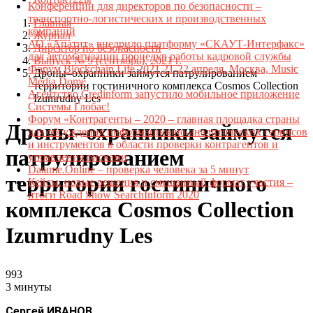
Конференции для директоров по безопасности –
транспортно-логистических и производственных
Главная
компаний
Журнал
АО «Апатит» внедрило платформу «СКАУТ-Интерфакс»
Директор по безопасности
для автоматизации процедур работы кадровой службы
Выпуск № 9 (сентябрь), 2021 г.
Форум Blockchain Life 2021 21-22 апреля, Москва, Music
Дроны–охранники займутся патрулированием
Media Dome
территории гостиничного комплекса Cosmos Collection
Агентство Credinform запустило мобильное приложение
Izumrudny Les
Системы Глобас!
Форум «Контрагенты – 2020 – главная площадка страны
Дроны–охранники займутся
для обсуждения информационно-аналитических сервисов
и инструментов в области проверки контрагентов и
патрулированием
управления рисками
Datame.Online – проверка человека за 5 минут
территории гостиничного
Кейсы, новые решения и смешанный формат участия –
итоги Road Show SearchInform 2020
комплекса Cosmos Collection
Izumrudny Les
993
3 минуты
Сергей ИВАНОВ