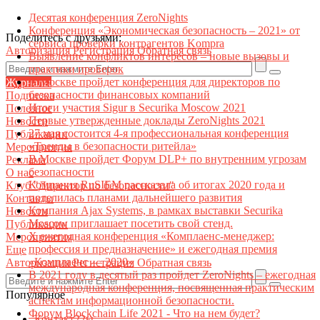
Десятая конференция ZeroNights
Конференция «Экономическая безопасность – 2021» от
Поделитесь с друзьями:
сервиса проверки контрагентов Kompra
Авторизация
Регистрация
Обратная связь
Выявление конфликтов интересов – новые вызовы и
практики проверок
В Москве пройдет конференция для директоров по
Журналы
безопасности финансовых компаний
Подписка
Итоги участия Sigur в Securika Moscow 2021
Полезное
Первые утвержденные доклады ZeroNights 2021
Новости
27 мая состоится 4-я профессиональная конференция
Публикации
«Тренды в безопасности ритейла»
Мероприятия
В Москве пройдет Форум DLP+ по внутренним угрозам
Реклама
безопасности
О нас
Компания RuSIEM рассказала об итогах 2020 года и
Клуб "Директор по безопасности"
поделилась планами дальнейшего развития
Контакты
Компания Ajax Systems, в рамках выставки Securika
Новости
Moscow приглашает посетить свой стенд.
Публикации
X ежегодная конференция «Комплаенс-менеджер:
Мероприятия
профессия и предназначение» и ежегодная премия
Еще
«Комплаенс — 2020»
Авторизация
Регистрация
Обратная связь
В 2021 году в десятый раз пройдет ZeroNights – ежегодная
международная конференция, посвященная практическим
Популярное
аспектам информационной безопасности.
Форум Blockchain Life 2021 - Что на нем будет?
Контакт22ы