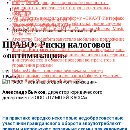
Конференции для директоров по безопасности –
транспортно-логистических и производственных
Главная
компаний
Журнал
АО «Апатит» внедрило платформу «СКАУТ-Интерфакс»
Директор по безопасности
для автоматизации процедур работы кадровой службы
Выпуск № 4 (апрель), 2022 г.
Форум Blockchain Life 2021 21-22 апреля, Москва, Music
ПРАВО: Риски налоговой «оптимизации»
Media Dome
Агентство Credinform запустило мобильное приложение
ПРАВО: Риски налоговой
Системы Глобас!
Форум «Контрагенты – 2020 – главная площадка страны
«оптимизации»
для обсуждения информационно-аналитических сервисов
и инструментов в области проверки контрагентов и
управления рисками
Datame.Online – проверка человека за 5 минут
841
Кейсы, новые решения и смешанный формат участия –
10 минут
итоги Road Show SearchInform 2020
Александр Бычков,
директор юридического
департамента ООО «ПИМПЭЙ КАССА»
На практике нередко некоторые недобросовестные
участники гражданского оборота злоупотребляют
правом и используют различные схемы для уклонения