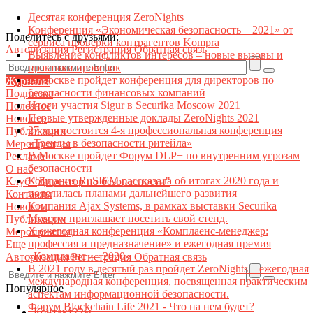
Десятая конференция ZeroNights
Конференция «Экономическая безопасность – 2021» от
Поделитесь с друзьями:
сервиса проверки контрагентов Kompra
Авторизация
Регистрация
Обратная связь
Выявление конфликтов интересов – новые вызовы и
практики проверок
В Москве пройдет конференция для директоров по
Журналы
безопасности финансовых компаний
Подписка
Итоги участия Sigur в Securika Moscow 2021
Полезное
Первые утвержденные доклады ZeroNights 2021
Новости
27 мая состоится 4-я профессиональная конференция
Публикации
«Тренды в безопасности ритейла»
Мероприятия
В Москве пройдет Форум DLP+ по внутренним угрозам
Реклама
безопасности
О нас
Компания RuSIEM рассказала об итогах 2020 года и
Клуб "Директор по безопасности"
поделилась планами дальнейшего развития
Контакты
Компания Ajax Systems, в рамках выставки Securika
Новости
Moscow приглашает посетить свой стенд.
Публикации
X ежегодная конференция «Комплаенс-менеджер:
Мероприятия
профессия и предназначение» и ежегодная премия
Еще
«Комплаенс — 2020»
Авторизация
Регистрация
Обратная связь
В 2021 году в десятый раз пройдет ZeroNights – ежегодная
международная конференция, посвященная практическим
Популярное
аспектам информационной безопасности.
Форум Blockchain Life 2021 - Что на нем будет?
Контакт22ы