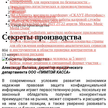
Конференции для директоров по безопасности –
транспортно-логистических и производственных
Главная
компаний
Журнал
АО «Апатит» внедрило платформу «СКАУТ-Интерфакс»
Директор по безопасности
для автоматизации процедур работы кадровой службы
Выпуск № 2 (февраль), 2021 г.
Форум Blockchain Life 2021 21-22 апреля, Москва, Music
Секреты производства
Media Dome
Агентство Credinform запустило мобильное приложение
Секреты производства
Системы Глобас!
Форум «Контрагенты – 2020 – главная площадка страны
для обсуждения информационно-аналитических сервисов
и инструментов в области проверки контрагентов и
804
управления рисками
13 минут
Datame.Online – проверка человека за 5 минут
Кейсы, новые решения и смешанный формат участия –
итоги Road Show SearchInform 2020
Александр Бычков, директор юридического
департамента ООО «ПИМПЭЙ КАССА»
В современных условиях развития экономики
надежная правовая защита конфиденциальной
информации играет первостепенную роль, поскольку ее
законный обладатель получает конкурентные
преимущества на рынке, может сохранять и расширять
на нем свои позиции, а также уверенно развивать