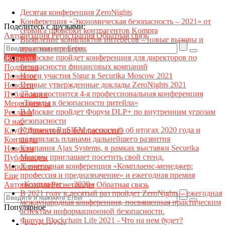
Десятая конференция ZeroNights
Конференция «Экономическая безопасность – 2021» от
Поделитесь с друзьями:
сервиса проверки контрагентов Kompra
Авторизация
Регистрация
Обратная связь
Выявление конфликтов интересов – новые вызовы и
практики проверок
В Москве пройдет конференция для директоров по
Журналы
безопасности финансовых компаний
Подписка
Итоги участия Sigur в Securika Moscow 2021
Полезное
Первые утвержденные доклады ZeroNights 2021
Новости
27 мая состоится 4-я профессиональная конференция
Публикации
«Тренды в безопасности ритейла»
Мероприятия
В Москве пройдет Форум DLP+ по внутренним угрозам
Реклама
безопасности
О нас
Компания RuSIEM рассказала об итогах 2020 года и
Клуб "Директор по безопасности"
поделилась планами дальнейшего развития
Контакты
Компания Ajax Systems, в рамках выставки Securika
Новости
Moscow приглашает посетить свой стенд.
Публикации
X ежегодная конференция «Комплаенс-менеджер:
Мероприятия
профессия и предназначение» и ежегодная премия
Еще
«Комплаенс — 2020»
Авторизация
Регистрация
Обратная связь
В 2021 году в десятый раз пройдет ZeroNights – ежегодная
международная конференция, посвященная практическим
Популярное
аспектам информационной безопасности.
Форум Blockchain Life 2021 - Что на нем будет?
Контакт22ы