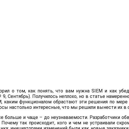
орил о том, как понять, что вам нужна SIEM и как убе
Сентябрь). Получилось неплохо, но в статье намерен
IEM, каким функционалом обрастают эти решения по мер
росы настолько интересные, что мы решили вынести их в 
се больше и чаще – до неузнаваемости. Разработчики 
Почему так происходит, кого и чем не устраивали скро
нка: инициаторами изменений были как новые заказчики