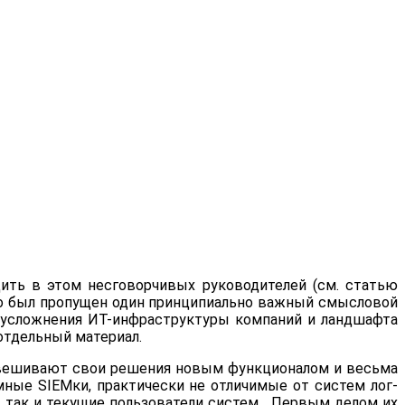
дить в этом несговорчивых руководителей (см. статью
но был пропущен один принципиально важный смысловой
е усложнения ИТ-инфраструктуры компаний и ландшафта
отдельный материал.
обвешивают свои решения новым функционалом и весьма
мные SIEMки, практически не отличимые от систем лог-
, так и текущие пользователи систем. Первым делом их