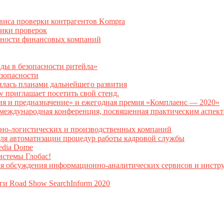
рвиса проверки контрагентов Kompra
тики проверок
асности финансовых компаний
нды в безопасности ритейла»
зопасности
илась планами дальнейшего развития
w приглашает посетить свой стенд.
ия и предназначение» и ежегодная премия «Комплаенс — 2020»
ая международная конференция, посвященная практическим аспе
тно-логистических и производственных компаний
я автоматизации процедур работы кадровой службы
Media Dome
истемы Глобас!
ля обсуждения информационно-аналитических сервисов и инстру
ги Road Show SearchInform 2020