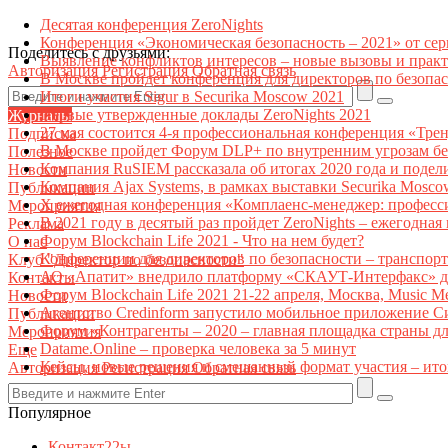
Десятая конференция ZeroNights
Конференция «Экономическая безопасность – 2021» от се
Поделитесь с друзьями:
Выявление конфликтов интересов – новые вызовы и прак
Авторизация
Регистрация
Обратная связь
В Москве пройдет конференция для директоров по безоп
Итоги участия Sigur в Securika Moscow 2021
Первые утвержденные доклады ZeroNights 2021
Журналы
27 мая состоится 4-я профессиональная конференция «Тре
Подписка
В Москве пройдет Форум DLP+ по внутренним угрозам бе
Полезное
Компания RuSIEM рассказала об итогах 2020 года и подел
Новости
Компания Ajax Systems, в рамках выставки Securika Mosco
Публикации
X ежегодная конференция «Комплаенс-менеджер: професс
Мероприятия
В 2021 году в десятый раз пройдет ZeroNights – ежегодн
Реклама
Форум Blockchain Life 2021 - Что на нем будет?
О нас
Конференции для директоров по безопасности – транспор
Клуб "Директор по безопасности"
АО «Апатит» внедрило платформу «СКАУТ-Интерфакс» дл
Контакты
Форум Blockchain Life 2021 21-22 апреля, Москва, Music 
Новости
Агентство Credinform запустило мобильное приложение С
Публикации
Форум «Контрагенты – 2020 – главная площадка страны д
Мероприятия
Datame.Online – проверка человека за 5 минут
Еще
Кейсы, новые решения и смешанный формат участия – ито
Авторизация
Регистрация
Обратная связь
Популярное
Контакт22ы