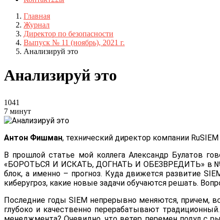
Главная
Журнал
Директор по безопасности
Выпуск № 11 (ноябрь), 2021 г.
Анализируй это
Анализируй это
1041
7 минут
Антон Фишман
, технический директор компании RuSIEM
В прошлой статье мой коллега Александр Булатов гов
«БОРОТЬСЯ И ИСКАТЬ, ДОГНАТЬ И ОБЕЗВРЕДИТЬ» в № 9, 
блок, а именно – прогноз. Куда движется развитие S
киберугроз, какие новые задачи обучаются решать. Воп
Последние годы SIEM непрерывно меняются, причем, в
глубоко и качественно перерабатывают традиционный. 
менеджмента? Очевидно, что ветер перемен подул с ры