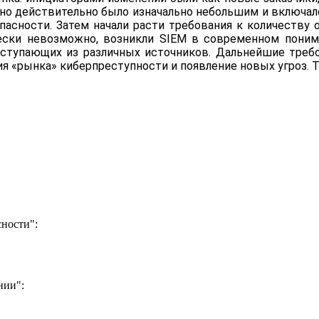
оно действительно было изначально небольшим и включал
асности. Затем начали расти требования к количеству 
ески невозможно, возникли SIEM в современном понима
ступающих из различных источников. Дальнейшие треб
я «рынка» киберпреступности и появление новых угроз. Т
ности":
нии":