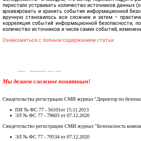
перестало устраивать количество источников данных (
архивировать и хранить события информационной безоп
вручную становилось все сложнее и затем – практич
корреляция событий информационной безопасности, по
количество источников и числа самих событий, изменени
Ознакомиться с полным содержанием статьи
Телефон для связи:
+7(499)
404-21-71
e-mail:
info@sec-company.ru
Мы делаем сложное понятным!
Свидетельства регистрации СМИ журнал "Директор по безопас
ПИ № ФС 77 - 56101от 15.11.2013
ЭЛ № ФС 77 - 79603 от 07.12.2020
Свидетельство регистрации СМИ журнал "Безопасность компа
ЭЛ № ФС 77 - 79534 от 07.12.2020