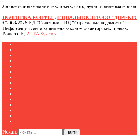
Любое использование текстовых, фото, аудио и видеоматериалов
ПОЛИТИКА КОНФЕНДИЦИАЛЬНОСТИ ООО "ДИРЕКТО
©2008-2026 ИД "Советник", ИД "Отраслевые ведомости"
Информация сайта защищена законом об авторских правах.
Powered by
ALFA Systems
Журналы
Подписка
Полезное
Новости
Публикации
Мероприятия
Реклама
О нас
Клуб "Директор по безопасности"
Контакты
Новости
Публикации
Мероприятия
Реклама
О нас
Искать
Найти