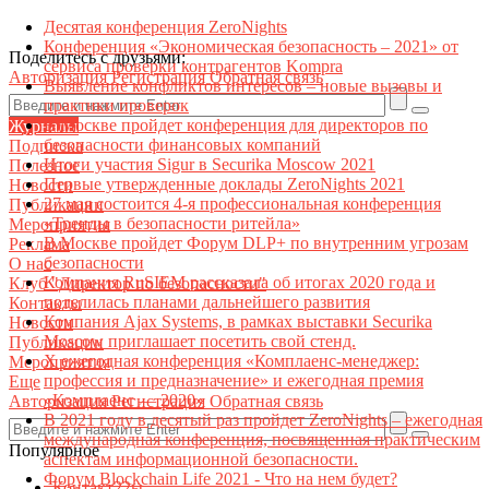
Десятая конференция ZeroNights
Конференция «Экономическая безопасность – 2021» от
Поделитесь с друзьями:
сервиса проверки контрагентов Kompra
Авторизация
Регистрация
Обратная связь
Выявление конфликтов интересов – новые вызовы и
практики проверок
В Москве пройдет конференция для директоров по
Журналы
безопасности финансовых компаний
Подписка
Итоги участия Sigur в Securika Moscow 2021
Полезное
Первые утвержденные доклады ZeroNights 2021
Новости
27 мая состоится 4-я профессиональная конференция
Публикации
«Тренды в безопасности ритейла»
Мероприятия
В Москве пройдет Форум DLP+ по внутренним угрозам
Реклама
безопасности
О нас
Компания RuSIEM рассказала об итогах 2020 года и
Клуб "Директор по безопасности"
поделилась планами дальнейшего развития
Контакты
Компания Ajax Systems, в рамках выставки Securika
Новости
Moscow приглашает посетить свой стенд.
Публикации
X ежегодная конференция «Комплаенс-менеджер:
Мероприятия
профессия и предназначение» и ежегодная премия
Еще
«Комплаенс — 2020»
Авторизация
Регистрация
Обратная связь
В 2021 году в десятый раз пройдет ZeroNights – ежегодная
международная конференция, посвященная практическим
Популярное
аспектам информационной безопасности.
Форум Blockchain Life 2021 - Что на нем будет?
Контакт22ы