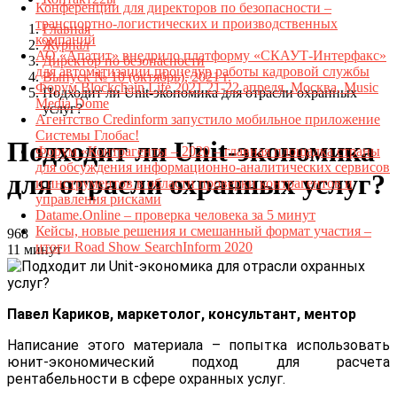
Конференции для директоров по безопасности –
транспортно-логистических и производственных
Главная
компаний
Журнал
АО «Апатит» внедрило платформу «СКАУТ-Интерфакс»
Директор по безопасности
для автоматизации процедур работы кадровой службы
Выпуск № 10 (октябрь), 2021 г.
Форум Blockchain Life 2021 21-22 апреля, Москва, Music
Подходит ли Unit-экономика для отрасли охранных
Media Dome
услуг?
Агентство Credinform запустило мобильное приложение
Системы Глобас!
Подходит ли Unit-экономика
Форум «Контрагенты – 2020 – главная площадка страны
для обсуждения информационно-аналитических сервисов
для отрасли охранных услуг?
и инструментов в области проверки контрагентов и
управления рисками
Datame.Online – проверка человека за 5 минут
Кейсы, новые решения и смешанный формат участия –
968
итоги Road Show SearchInform 2020
11 минут
Павел Кариков, маркетолог, консультант, ментор
Написание этого материала – попытка использовать
юнит-экономический подход для расчета
рентабельности в сфере охранных услуг.