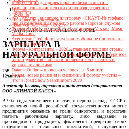
Конференции для директоров по безопасности –
транспортно-логистических и производственных
Главная
компаний
Журнал
АО «Апатит» внедрило платформу «СКАУТ-Интерфакс»
Безопасность компании
для автоматизации процедур работы кадровой службы
Выпуск № 3 (март), 2021 г.
Форум Blockchain Life 2021 21-22 апреля, Москва, Music
ЗАРПЛАТА В НАТУРАЛЬНОЙ ФОРМЕ
Media Dome
Агентство Credinform запустило мобильное приложение
ЗАРПЛАТА В
Системы Глобас!
Форум «Контрагенты – 2020 – главная площадка страны
НАТУРАЛЬНОЙ ФОРМЕ
для обсуждения информационно-аналитических сервисов
и инструментов в области проверки контрагентов и
управления рисками
Datame.Online – проверка человека за 5 минут
758
Кейсы, новые решения и смешанный формат участия –
12 минут
итоги Road Show SearchInform 2020
Александр Бычков, директор юридического департамента
ООО «ПИМПЭЙ КАССА»
В 90-е годы минувшего столетия, в период распада СССР и
становления новой российской государственности многие
предприятия оказались на грани банкротства и перестали
платить работникам зарплату, либо выдавали ее
производимой продукцией, фактически превратив своих
сотрудников в невольных покупателей, вынужденных