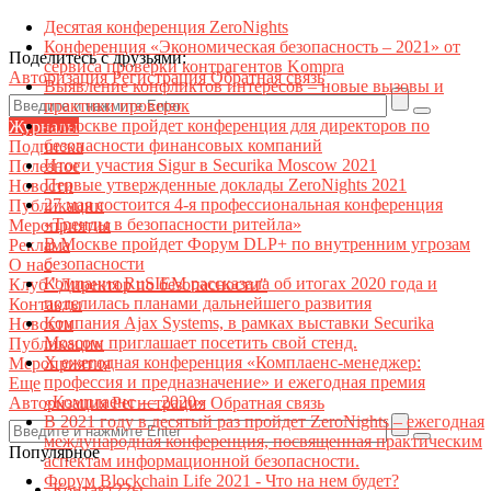
Десятая конференция ZeroNights
Конференция «Экономическая безопасность – 2021» от
Поделитесь с друзьями:
сервиса проверки контрагентов Kompra
Авторизация
Регистрация
Обратная связь
Выявление конфликтов интересов – новые вызовы и
практики проверок
В Москве пройдет конференция для директоров по
Журналы
безопасности финансовых компаний
Подписка
Итоги участия Sigur в Securika Moscow 2021
Полезное
Первые утвержденные доклады ZeroNights 2021
Новости
27 мая состоится 4-я профессиональная конференция
Публикации
«Тренды в безопасности ритейла»
Мероприятия
В Москве пройдет Форум DLP+ по внутренним угрозам
Реклама
безопасности
О нас
Компания RuSIEM рассказала об итогах 2020 года и
Клуб "Директор по безопасности"
поделилась планами дальнейшего развития
Контакты
Компания Ajax Systems, в рамках выставки Securika
Новости
Moscow приглашает посетить свой стенд.
Публикации
X ежегодная конференция «Комплаенс-менеджер:
Мероприятия
профессия и предназначение» и ежегодная премия
Еще
«Комплаенс — 2020»
Авторизация
Регистрация
Обратная связь
В 2021 году в десятый раз пройдет ZeroNights – ежегодная
международная конференция, посвященная практическим
Популярное
аспектам информационной безопасности.
Форум Blockchain Life 2021 - Что на нем будет?
Контакт22ы