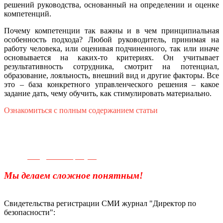
решений руководства, основанный на определении и оценке
компетенций.
Почему компетенции так важны и в чем принципиальная
особенность подхода? Любой руководитель, принимая на
работу человека, или оценивая подчиненного, так или иначе
основывается на каких-то критериях. Он учитывает
результативность сотрудника, смотрит на потенциал,
образование, лояльность, внешний вид и другие факторы. Все
это – база конкретного управленческого решения – какое
задание дать, чему обучить, как стимулировать материально.
Ознакомиться с полным содержанием статьи
Телефон для связи:
+7(499)
404-21-71
e-mail:
info@sec-company.ru
Мы делаем сложное понятным!
Свидетельства регистрации СМИ журнал "Директор по
безопасности":