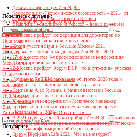
Десятая конференция ZeroNights
Конференция «Экономическая безопасность – 2021» от
Поделитесь с друзьями:
сервиса проверки контрагентов Kompra
Авторизация
Регистрация
Обратная связь
Выявление конфликтов интересов – новые вызовы и
практики проверок
В Москве пройдет конференция для директоров по
Журналы
безопасности финансовых компаний
Подписка
Итоги участия Sigur в Securika Moscow 2021
Полезное
Первые утвержденные доклады ZeroNights 2021
Новости
27 мая состоится 4-я профессиональная конференция
Публикации
«Тренды в безопасности ритейла»
Мероприятия
В Москве пройдет Форум DLP+ по внутренним угрозам
Реклама
безопасности
О нас
Компания RuSIEM рассказала об итогах 2020 года и
Клуб "Директор по безопасности"
поделилась планами дальнейшего развития
Контакты
Компания Ajax Systems, в рамках выставки Securika
Новости
Moscow приглашает посетить свой стенд.
Публикации
X ежегодная конференция «Комплаенс-менеджер:
Мероприятия
профессия и предназначение» и ежегодная премия
Еще
«Комплаенс — 2020»
Авторизация
Регистрация
Обратная связь
В 2021 году в десятый раз пройдет ZeroNights – ежегодная
международная конференция, посвященная практическим
Популярное
аспектам информационной безопасности.
Форум Blockchain Life 2021 - Что на нем будет?
Контакт22ы