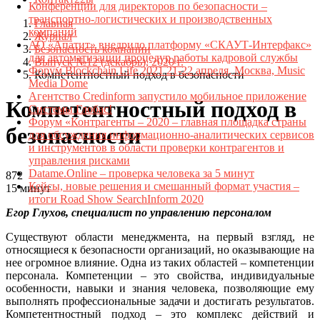
Конференции для директоров по безопасности –
транспортно-логистических и производственных
Главная
компаний
Журнал
АО «Апатит» внедрило платформу «СКАУТ-Интерфакс»
Безопасность компании
для автоматизации процедур работы кадровой службы
Выпуск №12 (декабрь), 2020 г.
Форум Blockchain Life 2021 21-22 апреля, Москва, Music
Компетентностный подход в безопасности
Media Dome
Агентство Credinform запустило мобильное приложение
Компетентностный подход в
Системы Глобас!
Форум «Контрагенты – 2020 – главная площадка страны
безопасности
для обсуждения информационно-аналитических сервисов
и инструментов в области проверки контрагентов и
управления рисками
Datame.Online – проверка человека за 5 минут
872
Кейсы, новые решения и смешанный формат участия –
15 минут
итоги Road Show SearchInform 2020
Егор Глухов, специалист по управлению персоналом
Существуют области менеджмента, на первый взгляд, не
относящиеся к безопасности организаций, но оказывающие на
нее огромное влияние. Одна из таких областей – компетенции
персонала. Компетенции – это свойства, индивидуальные
особенности, навыки и знания человека, позволяющие ему
выполнять профессиональные задачи и достигать результатов.
Компетентностный подход – это комплекс действий и