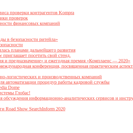
рвиса проверки контрагентов Kompra
тики проверок
асности финансовых компаний
нды в безопасности ритейла»
зопасности
илась планами дальнейшего развития
w приглашает посетить свой стенд.
ия и предназначение» и ежегодная премия «Комплаенс — 2020»
ая международная конференция, посвященная практическим аспе
тно-логистических и производственных компаний
я автоматизации процедур работы кадровой службы
Media Dome
истемы Глобас!
ля обсуждения информационно-аналитических сервисов и инстру
ги Road Show SearchInform 2020