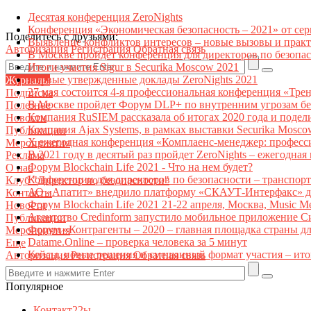
Десятая конференция ZeroNights
Конференция «Экономическая безопасность – 2021» от се
Поделитесь с друзьями:
Выявление конфликтов интересов – новые вызовы и прак
Авторизация
Регистрация
Обратная связь
В Москве пройдет конференция для директоров по безоп
Итоги участия Sigur в Securika Moscow 2021
Первые утвержденные доклады ZeroNights 2021
Журналы
27 мая состоится 4-я профессиональная конференция «Тре
Подписка
В Москве пройдет Форум DLP+ по внутренним угрозам бе
Полезное
Компания RuSIEM рассказала об итогах 2020 года и подел
Новости
Компания Ajax Systems, в рамках выставки Securika Mosco
Публикации
X ежегодная конференция «Комплаенс-менеджер: професс
Мероприятия
В 2021 году в десятый раз пройдет ZeroNights – ежегодн
Реклама
Форум Blockchain Life 2021 - Что на нем будет?
О нас
Конференции для директоров по безопасности – транспор
Клуб "Директор по безопасности"
АО «Апатит» внедрило платформу «СКАУТ-Интерфакс» дл
Контакты
Форум Blockchain Life 2021 21-22 апреля, Москва, Music 
Новости
Агентство Credinform запустило мобильное приложение С
Публикации
Форум «Контрагенты – 2020 – главная площадка страны д
Мероприятия
Datame.Online – проверка человека за 5 минут
Еще
Кейсы, новые решения и смешанный формат участия – ито
Авторизация
Регистрация
Обратная связь
Популярное
Контакт22ы