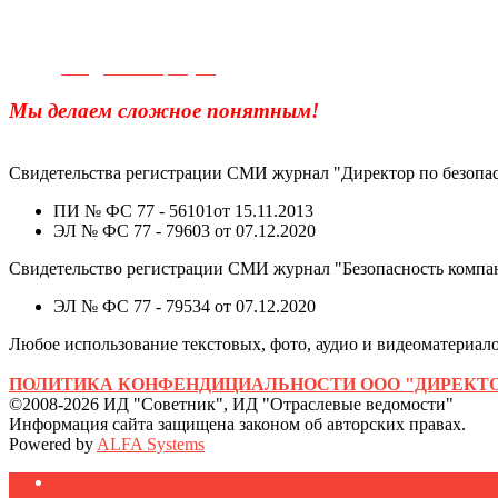
Телефон для связи:
+7(499)
404-21-71
e-mail:
info@sec-company.ru
Мы делаем сложное понятным!
Свидетельства регистрации СМИ журнал "Директор по безопас
ПИ № ФС 77 - 56101от 15.11.2013
ЭЛ № ФС 77 - 79603 от 07.12.2020
Свидетельство регистрации СМИ журнал "Безопасность компа
ЭЛ № ФС 77 - 79534 от 07.12.2020
Любое использование текстовых, фото, аудио и видеоматериалов
ПОЛИТИКА КОНФЕНДИЦИАЛЬНОСТИ ООО "ДИРЕКТО
©2008-2026 ИД "Советник", ИД "Отраслевые ведомости"
Информация сайта защищена законом об авторских правах.
Powered by
ALFA Systems
Журналы