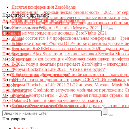
Десятая конференция ZeroNights
Конференция «Экономическая безопасность – 2021» от се
Поделитесь с друзьями:
Выявление конфликтов интересов – новые вызовы и прак
Авторизация
Регистрация
Обратная связь
В Москве пройдет конференция для директоров по безоп
Итоги участия Sigur в Securika Moscow 2021
Первые утвержденные доклады ZeroNights 2021
Журналы
27 мая состоится 4-я профессиональная конференция «Тре
Подписка
В Москве пройдет Форум DLP+ по внутренним угрозам бе
Полезное
Компания RuSIEM рассказала об итогах 2020 года и подел
Новости
Компания Ajax Systems, в рамках выставки Securika Mosco
Публикации
X ежегодная конференция «Комплаенс-менеджер: професс
Мероприятия
В 2021 году в десятый раз пройдет ZeroNights – ежегодн
Реклама
Форум Blockchain Life 2021 - Что на нем будет?
О нас
Конференции для директоров по безопасности – транспор
Клуб "Директор по безопасности"
АО «Апатит» внедрило платформу «СКАУТ-Интерфакс» дл
Контакты
Форум Blockchain Life 2021 21-22 апреля, Москва, Music 
Новости
Агентство Credinform запустило мобильное приложение С
Публикации
Форум «Контрагенты – 2020 – главная площадка страны д
Мероприятия
Datame.Online – проверка человека за 5 минут
Еще
Кейсы, новые решения и смешанный формат участия – ито
Авторизация
Регистрация
Обратная связь
Популярное
Контакт22ы