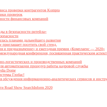
рвиса проверки контрагентов Kompra
тики проверок
асности финансовых компаний
нды в безопасности ритейла»
зопасности
илась планами дальнейшего развития
w приглашает посетить свой стенд.
ия и предназначение» и ежегодная премия «Комплаенс — 2020»
ая международная конференция, посвященная практическим аспе
тно-логистических и производственных компаний
я автоматизации процедур работы кадровой службы
Media Dome
истемы Глобас!
ля обсуждения информационно-аналитических сервисов и инстру
ги Road Show SearchInform 2020