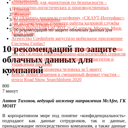
Конференции для директоров по безопасности –
транспортно-логистических и производственных
Главная
компаний
Журнал
АО «Апатит» внедрило платформу «СКАУТ-Интерфакс»
Безопасность компании
для автоматизации процедур работы кадровой службы
Выпуск № 3 (март), 2020 г.
Форум Blockchain Life 2021 21-22 апреля, Москва, Music
10 рекомендаций по защите облачных данных для
Media Dome
компаний
Агентство Credinform запустило мобильное приложение
Системы Глобас!
10 рекомендаций по защите
Форум «Контрагенты – 2020 – главная площадка страны
для обсуждения информационно-аналитических сервисов
облачных данных для
и инструментов в области проверки контрагентов и
управления рисками
компаний
Datame.Online – проверка человека за 5 минут
Кейсы, новые решения и смешанный формат участия –
итоги Road Show SearchInform 2020
800
7 минут
Антон Тихонов, ведущий инженер направления McAfee, ГК
МОНТ
В корпоративном мире под понятие «конфиденциальность»
подпадают как данные сотрудников, так и данные,
принадлежащие непосредственно компаниям, а также данные