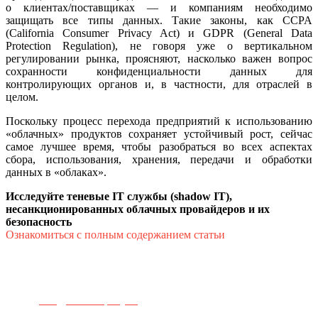
о клиентах/поставщиках — и компаниям необходимо
защищать все типы данных. Такие законы, как CCPA
(California Consumer Privacy Act) и GDPR (General Data
Protection Regulation), не говоря уже о вертикальном
регулировании рынка, проясняют, насколько важен вопрос
сохранности конфиденциальности данных для
контролирующих органов и, в частности, для отраслей в
целом.
Поскольку процесс перехода предприятий к использованию
«облачных» продуктов сохраняет устойчивый рост, сейчас
самое лучшее время, чтобы разобраться во всех аспектах
сбора, использования, хранения, передачи и обработки
данных в «облаках».
Исследуйте теневые IT службы (shadow IT),
несанкционированных облачных провайдеров и их
безопасность
Ознакомиться с полным содержанием статьи
Телефон для связи:
+7(499)
404-21-71
e-mail:
info@sec-company.ru