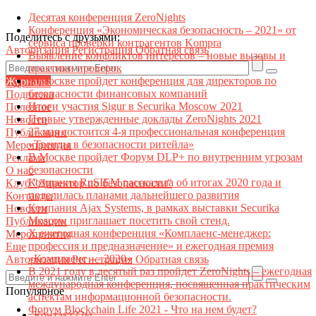
Десятая конференция ZeroNights
Конференция «Экономическая безопасность – 2021» от
Поделитесь с друзьями:
сервиса проверки контрагентов Kompra
Авторизация
Регистрация
Обратная связь
Выявление конфликтов интересов – новые вызовы и
практики проверок
В Москве пройдет конференция для директоров по
Журналы
безопасности финансовых компаний
Подписка
Итоги участия Sigur в Securika Moscow 2021
Полезное
Первые утвержденные доклады ZeroNights 2021
Новости
27 мая состоится 4-я профессиональная конференция
Публикации
«Тренды в безопасности ритейла»
Мероприятия
В Москве пройдет Форум DLP+ по внутренним угрозам
Реклама
безопасности
О нас
Компания RuSIEM рассказала об итогах 2020 года и
Клуб "Директор по безопасности"
поделилась планами дальнейшего развития
Контакты
Компания Ajax Systems, в рамках выставки Securika
Новости
Moscow приглашает посетить свой стенд.
Публикации
X ежегодная конференция «Комплаенс-менеджер:
Мероприятия
профессия и предназначение» и ежегодная премия
Еще
«Комплаенс — 2020»
Авторизация
Регистрация
Обратная связь
В 2021 году в десятый раз пройдет ZeroNights – ежегодная
международная конференция, посвященная практическим
Популярное
аспектам информационной безопасности.
Форум Blockchain Life 2021 - Что на нем будет?
Контакт22ы