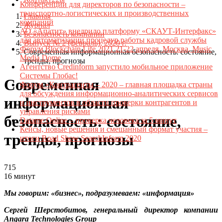
Конференции для директоров по безопасности –
транспортно-логистических и производственных
Главная
компаний
Журнал
АО «Апатит» внедрило платформу «СКАУТ-Интерфакс»
Безопасность компании
для автоматизации процедур работы кадровой службы
Выпуск № 2 (февраль), 2020 г.
Форум Blockchain Life 2021 21-22 апреля, Москва, Music
Современная информационная безопасность: состояние,
Media Dome
тренды, прогнозы
Агентство Credinform запустило мобильное приложение
Системы Глобас!
Современная
Форум «Контрагенты – 2020 – главная площадка страны
для обсуждения информационно-аналитических сервисов
информационная
и инструментов в области проверки контрагентов и
управления рисками
безопасность: состояние,
Datame.Online – проверка человека за 5 минут
Кейсы, новые решения и смешанный формат участия –
тренды, прогнозы
итоги Road Show SearchInform 2020
715
16 минут
Мы говорим: «бизнес», подразумеваем: «информация»
Сергей Шерстобитов, генеральный директор компании
Angara Technologies Group