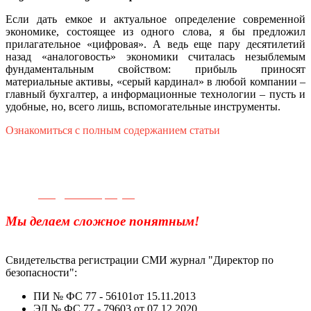
Если дать емкое и актуальное определение современной
экономике, состоящее из одного слова, я бы предложил
прилагательное «цифровая». А ведь еще пару десятилетий
назад «аналоговость» экономики считалась незыблемым
фундаментальным свойством: прибыль приносят
материальные активы, «серый кардинал» в любой компании –
главный бухгалтер, а информационные технологии – пусть и
удобные, но, всего лишь, вспомогательные инструменты.
Ознакомиться с полным содержанием статьи
Телефон для связи:
+7(499)
404-21-71
e-mail:
info@sec-company.ru
Мы делаем сложное понятным!
Свидетельства регистрации СМИ журнал "Директор по
безопасности":
ПИ № ФС 77 - 56101от 15.11.2013
ЭЛ № ФС 77 - 79603 от 07.12.2020