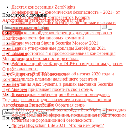
Десятая конференция ZeroNights
Конференция «Экономическая безопасность – 2021» от
Поделитесь с друзьями:
сервиса проверки контрагентов Kompra
Авторизация
Регистрация
Обратная связь
Выявление конфликтов интересов – новые вызовы и
практики проверок
В Москве пройдет конференция для директоров по
Журналы
безопасности финансовых компаний
Подписка
Итоги участия Sigur в Securika Moscow 2021
Полезное
Первые утвержденные доклады ZeroNights 2021
Новости
27 мая состоится 4-я профессиональная конференция
Публикации
«Тренды в безопасности ритейла»
Мероприятия
В Москве пройдет Форум DLP+ по внутренним угрозам
Реклама
безопасности
О нас
Компания RuSIEM рассказала об итогах 2020 года и
Клуб "Директор по безопасности"
поделилась планами дальнейшего развития
Контакты
Компания Ajax Systems, в рамках выставки Securika
Новости
Moscow приглашает посетить свой стенд.
Публикации
X ежегодная конференция «Комплаенс-менеджер:
Мероприятия
профессия и предназначение» и ежегодная премия
Еще
«Комплаенс — 2020»
Авторизация
Регистрация
Обратная связь
В 2021 году в десятый раз пройдет ZeroNights – ежегодная
международная конференция, посвященная практическим
Популярное
аспектам информационной безопасности.
Форум Blockchain Life 2021 - Что на нем будет?
Контакт22ы