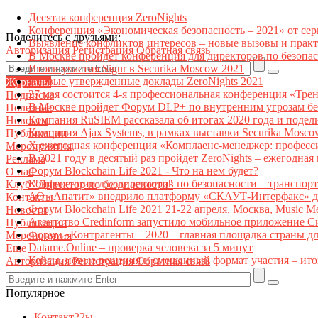
Десятая конференция ZeroNights
Конференция «Экономическая безопасность – 2021» от се
Поделитесь с друзьями:
Выявление конфликтов интересов – новые вызовы и прак
Авторизация
Регистрация
Обратная связь
В Москве пройдет конференция для директоров по безоп
Итоги участия Sigur в Securika Moscow 2021
Первые утвержденные доклады ZeroNights 2021
Журналы
27 мая состоится 4-я профессиональная конференция «Тре
Подписка
В Москве пройдет Форум DLP+ по внутренним угрозам бе
Полезное
Компания RuSIEM рассказала об итогах 2020 года и подел
Новости
Компания Ajax Systems, в рамках выставки Securika Mosco
Публикации
X ежегодная конференция «Комплаенс-менеджер: професс
Мероприятия
В 2021 году в десятый раз пройдет ZeroNights – ежегодн
Реклама
Форум Blockchain Life 2021 - Что на нем будет?
О нас
Конференции для директоров по безопасности – транспор
Клуб "Директор по безопасности"
АО «Апатит» внедрило платформу «СКАУТ-Интерфакс» дл
Контакты
Форум Blockchain Life 2021 21-22 апреля, Москва, Music 
Новости
Агентство Credinform запустило мобильное приложение С
Публикации
Форум «Контрагенты – 2020 – главная площадка страны д
Мероприятия
Datame.Online – проверка человека за 5 минут
Еще
Кейсы, новые решения и смешанный формат участия – ито
Авторизация
Регистрация
Обратная связь
Популярное
Контакт22ы