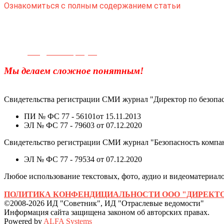
Ознакомиться с полным содержанием статьи
Телефон для связи:
+7(499)
404-21-71
e-mail:
info@sec-company.ru
Мы делаем сложное понятным!
Свидетельства регистрации СМИ журнал "Директор по безопас
ПИ № ФС 77 - 56101от 15.11.2013
ЭЛ № ФС 77 - 79603 от 07.12.2020
Свидетельство регистрации СМИ журнал "Безопасность компа
ЭЛ № ФС 77 - 79534 от 07.12.2020
Любое использование текстовых, фото, аудио и видеоматериалов
ПОЛИТИКА КОНФЕНДИЦИАЛЬНОСТИ ООО "ДИРЕКТО
©2008-2026 ИД "Советник", ИД "Отраслевые ведомости"
Информация сайта защищена законом об авторских правах.
Powered by
ALFA Systems