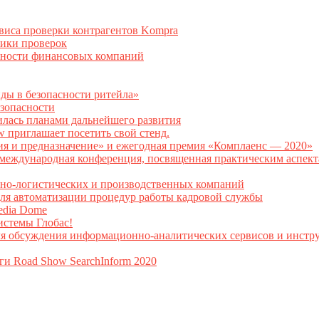
рвиса проверки контрагентов Kompra
тики проверок
асности финансовых компаний
нды в безопасности ритейла»
зопасности
илась планами дальнейшего развития
w приглашает посетить свой стенд.
ия и предназначение» и ежегодная премия «Комплаенс — 2020»
ая международная конференция, посвященная практическим аспе
тно-логистических и производственных компаний
я автоматизации процедур работы кадровой службы
Media Dome
истемы Глобас!
ля обсуждения информационно-аналитических сервисов и инстру
ги Road Show SearchInform 2020