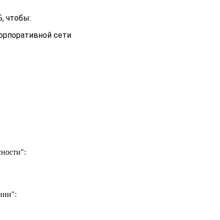
, чтобы:
орпоративной сети
ности":
нии":