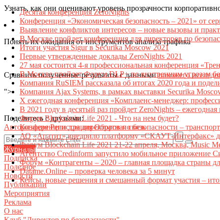
Узнать, как они оценивают уровень прозрачности корпоративно
Десятая конференция ZeroNights
Конференция «Экономическая безопасность – 2021» от се
Выявление конфликтов интересов – новые вызовы и прак
В Москве пройдет конференция для директоров по безоп
Понять их ожидания от инструментов анализа трафика
Итоги участия Sigur в Securika Moscow 2021
Первые утвержденные доклады ZeroNights 2021
27 мая состоится 4-я профессиональная конференция «Тре
В Москве пройдет Форум DLP+ по внутренним угрозам бе
Сравнить полученные результаты с данными
похожего исследо
Компания RuSIEM рассказала об итогах 2020 года и подел
">
Компания Ajax Systems, в рамках выставки Securika Mosco
X ежегодная конференция «Комплаенс-менеджер: професс
В 2021 году в десятый раз пройдет ZeroNights – ежегодн
Поделитесь с друзьями:
Форум Blockchain Life 2021 - Что на нем будет?
Авторизация
Конференции для директоров по безопасности – транспор
Регистрация
Обратная связь
АО «Апатит» внедрило платформу «СКАУТ-Интерфакс» дл
Форум Blockchain Life 2021 21-22 апреля, Москва, Music 
Журналы
Агентство Credinform запустило мобильное приложение С
Подписка
Форум «Контрагенты – 2020 – главная площадка страны д
Полезное
Datame.Online – проверка человека за 5 минут
Новости
Кейсы, новые решения и смешанный формат участия – ито
Публикации
Мероприятия
Реклама
О нас
Клуб "Директор по безопасности"