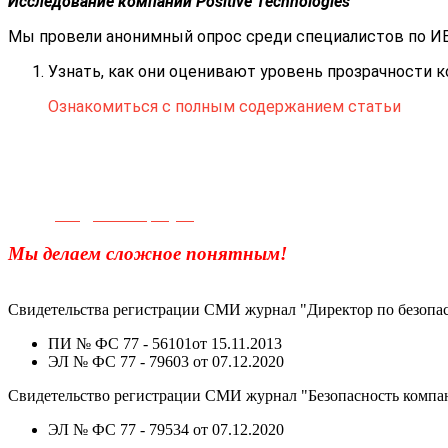
Исследование компании Positive Technologies
Мы провели анонимный опрос среди специалистов по ИБ
Узнать, как они оценивают уровень прозрачности к
Ознакомиться с полным содержанием статьи
Телефон для связи:
+7(499)
404-21-71
e-mail:
info@sec-company.ru
Мы делаем сложное понятным!
Свидетельства регистрации СМИ журнал "Директор по безопас
ПИ № ФС 77 - 56101от 15.11.2013
ЭЛ № ФС 77 - 79603 от 07.12.2020
Свидетельство регистрации СМИ журнал "Безопасность компа
ЭЛ № ФС 77 - 79534 от 07.12.2020