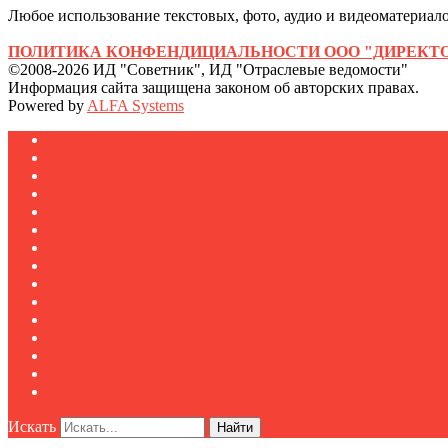
Любое использование текстовых, фото, аудио и видеоматериалов
ПОЛИТИКА КОНФЕНДИЦИАЛЬНОСТИ ООО "ДИРЕКТО
©2008-2026 ИД "Советник", ИД "Отраслевые ведомости"
Информация сайта защищена законом об авторских правах.
Powered by
ALFA Systems
Журналы
Подписка
Полезное
Новости
Публикации
Мероприятия
Реклама
О нас
Клуб "Директор по безопасности"
Контакты
Новости
Публикации
Мероприятия
Реклама
О нас
Искать
Найти