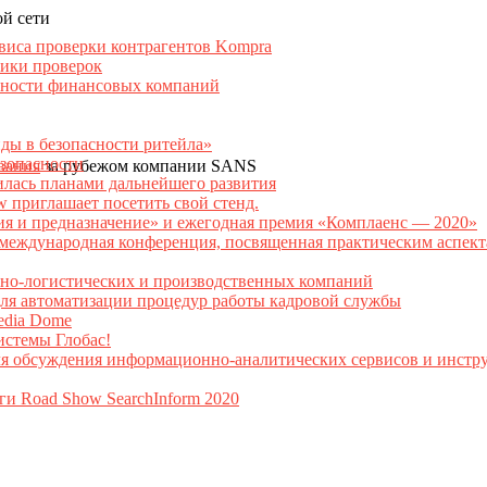
й сети
рвиса проверки контрагентов Kompra
тики проверок
асности финансовых компаний
нды в безопасности ритейла»
зопасности
вания
за рубежом компании SANS
илась планами дальнейшего развития
w приглашает посетить свой стенд.
ия и предназначение» и ежегодная премия «Комплаенс — 2020»
ая международная конференция, посвященная практическим аспе
тно-логистических и производственных компаний
я автоматизации процедур работы кадровой службы
Media Dome
истемы Глобас!
ля обсуждения информационно-аналитических сервисов и инстру
ги Road Show SearchInform 2020