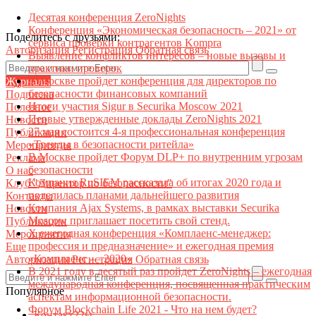
Десятая конференция ZeroNights
Конференция «Экономическая безопасность – 2021» от
Поделитесь с друзьями:
сервиса проверки контрагентов Kompra
Авторизация
Регистрация
Обратная связь
Выявление конфликтов интересов – новые вызовы и
практики проверок
В Москве пройдет конференция для директоров по
Журналы
безопасности финансовых компаний
Подписка
Итоги участия Sigur в Securika Moscow 2021
Полезное
Первые утвержденные доклады ZeroNights 2021
Новости
27 мая состоится 4-я профессиональная конференция
Публикации
«Тренды в безопасности ритейла»
Мероприятия
В Москве пройдет Форум DLP+ по внутренним угрозам
Реклама
безопасности
О нас
Компания RuSIEM рассказала об итогах 2020 года и
Клуб "Директор по безопасности"
поделилась планами дальнейшего развития
Контакты
Компания Ajax Systems, в рамках выставки Securika
Новости
Moscow приглашает посетить свой стенд.
Публикации
X ежегодная конференция «Комплаенс-менеджер:
Мероприятия
профессия и предназначение» и ежегодная премия
Еще
«Комплаенс — 2020»
Авторизация
Регистрация
Обратная связь
В 2021 году в десятый раз пройдет ZeroNights – ежегодная
международная конференция, посвященная практическим
Популярное
аспектам информационной безопасности.
Форум Blockchain Life 2021 - Что на нем будет?
Контакт22ы