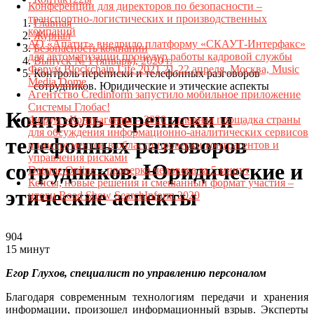
Конференции для директоров по безопасности –
транспортно-логистических и производственных
Главная
компаний
Журнал
АО «Апатит» внедрило платформу «СКАУТ-Интерфакс»
Безопасность компании
для автоматизации процедур работы кадровой службы
Выпуск № 1 (январь), 2020 г.
Форум Blockchain Life 2021 21-22 апреля, Москва, Music
Контроль переписки и телефонных разговоров
Media Dome
сотрудников. Юридические и этические аспекты
Агентство Credinform запустило мобильное приложение
Системы Глобас!
Контроль переписки и
Форум «Контрагенты – 2020 – главная площадка страны
для обсуждения информационно-аналитических сервисов
телефонных разговоров
и инструментов в области проверки контрагентов и
управления рисками
сотрудников. Юридические и
Datame.Online – проверка человека за 5 минут
Кейсы, новые решения и смешанный формат участия –
этические аспекты
итоги Road Show SearchInform 2020
904
15 минут
Егор Глухов, специалист по управлению персоналом
Благодаря современным технологиям передачи и хранения
информации, произошел информационный взрыв. Эксперты