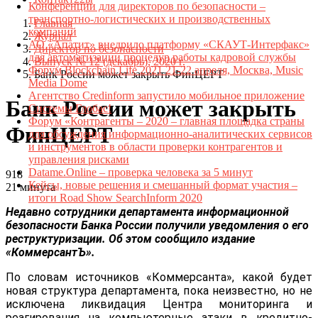
Конференции для директоров по безопасности –
транспортно-логистических и производственных
Главная
компаний
Журнал
АО «Апатит» внедрило платформу «СКАУТ-Интерфакс»
Директор по безопасности
для автоматизации процедур работы кадровой службы
Выпуск № 12 (декабрь), 2020 г.
Форум Blockchain Life 2021 21-22 апреля, Москва, Music
Банк России может закрыть ФинЦЕРТ
Media Dome
Агентство Credinform запустило мобильное приложение
Банк России может закрыть
Системы Глобас!
Форум «Контрагенты – 2020 – главная площадка страны
ФинЦЕРТ
для обсуждения информационно-аналитических сервисов
и инструментов в области проверки контрагентов и
управления рисками
Datame.Online – проверка человека за 5 минут
918
Кейсы, новые решения и смешанный формат участия –
21 минута
итоги Road Show SearchInform 2020
Недавно сотрудники департамента информационной
безопасности Банка России получили уведомления о его
реструктуризации. Об этом сообщило издание
«КоммерсантЪ».
По словам источников «Коммерсанта», какой будет
новая структура департамента, пока неизвестно, но не
исключена ликвидация Центра мониторинга и
реагирования на компьютерные атаки в кредитно-