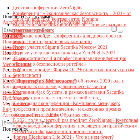
Десятая конференция ZeroNights
Конференция «Экономическая безопасность – 2021» от
Поделитесь с друзьями:
сервиса проверки контрагентов Kompra
Авторизация
Регистрация
Обратная связь
Выявление конфликтов интересов – новые вызовы и
практики проверок
В Москве пройдет конференция для директоров по
Журналы
безопасности финансовых компаний
Подписка
Итоги участия Sigur в Securika Moscow 2021
Полезное
Первые утвержденные доклады ZeroNights 2021
Новости
27 мая состоится 4-я профессиональная конференция
Публикации
«Тренды в безопасности ритейла»
Мероприятия
В Москве пройдет Форум DLP+ по внутренним угрозам
Реклама
безопасности
О нас
Компания RuSIEM рассказала об итогах 2020 года и
Клуб "Директор по безопасности"
поделилась планами дальнейшего развития
Контакты
Компания Ajax Systems, в рамках выставки Securika
Новости
Moscow приглашает посетить свой стенд.
Публикации
X ежегодная конференция «Комплаенс-менеджер:
Мероприятия
профессия и предназначение» и ежегодная премия
Еще
«Комплаенс — 2020»
Авторизация
Регистрация
Обратная связь
В 2021 году в десятый раз пройдет ZeroNights – ежегодная
международная конференция, посвященная практическим
Популярное
аспектам информационной безопасности.
Форум Blockchain Life 2021 - Что на нем будет?
Контакт22ы