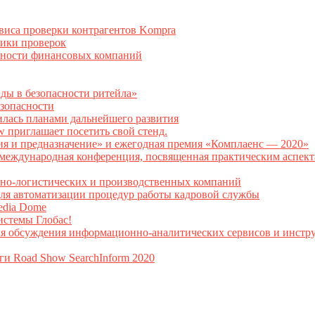
рвиса проверки контрагентов Kompra
тики проверок
асности финансовых компаний
нды в безопасности ритейла»
зопасности
илась планами дальнейшего развития
w приглашает посетить свой стенд.
ия и предназначение» и ежегодная премия «Комплаенс — 2020»
ая международная конференция, посвященная практическим аспе
тно-логистических и производственных компаний
я автоматизации процедур работы кадровой службы
Media Dome
истемы Глобас!
ля обсуждения информационно-аналитических сервисов и инстру
ги Road Show SearchInform 2020