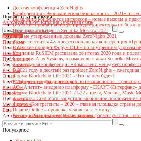
Десятая конференция ZeroNights
Конференция «Экономическая безопасность – 2021» от се
Поделитесь с друзьями:
Выявление конфликтов интересов – новые вызовы и прак
Авторизация
Регистрация
Обратная связь
В Москве пройдет конференция для директоров по безоп
Итоги участия Sigur в Securika Moscow 2021
Первые утвержденные доклады ZeroNights 2021
Журналы
27 мая состоится 4-я профессиональная конференция «Тре
Подписка
В Москве пройдет Форум DLP+ по внутренним угрозам бе
Полезное
Компания RuSIEM рассказала об итогах 2020 года и подел
Новости
Компания Ajax Systems, в рамках выставки Securika Mosco
Публикации
X ежегодная конференция «Комплаенс-менеджер: професс
Мероприятия
В 2021 году в десятый раз пройдет ZeroNights – ежегодн
Реклама
Форум Blockchain Life 2021 - Что на нем будет?
О нас
Конференции для директоров по безопасности – транспор
Клуб "Директор по безопасности"
АО «Апатит» внедрило платформу «СКАУТ-Интерфакс» дл
Контакты
Форум Blockchain Life 2021 21-22 апреля, Москва, Music 
Новости
Агентство Credinform запустило мобильное приложение С
Публикации
Форум «Контрагенты – 2020 – главная площадка страны д
Мероприятия
Datame.Online – проверка человека за 5 минут
Еще
Кейсы, новые решения и смешанный формат участия – ито
Авторизация
Регистрация
Обратная связь
Популярное
Контакт22ы