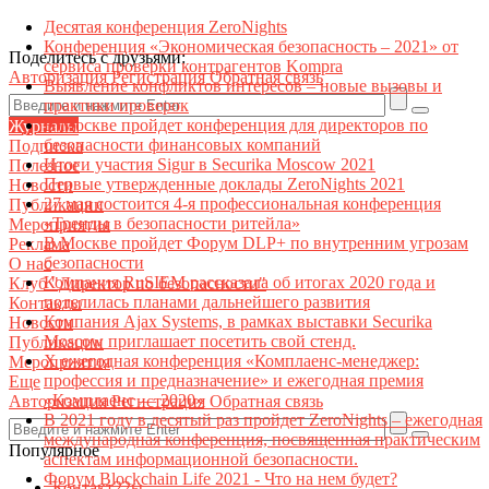
Десятая конференция ZeroNights
Конференция «Экономическая безопасность – 2021» от
Поделитесь с друзьями:
сервиса проверки контрагентов Kompra
Авторизация
Регистрация
Обратная связь
Выявление конфликтов интересов – новые вызовы и
практики проверок
В Москве пройдет конференция для директоров по
Журналы
безопасности финансовых компаний
Подписка
Итоги участия Sigur в Securika Moscow 2021
Полезное
Первые утвержденные доклады ZeroNights 2021
Новости
27 мая состоится 4-я профессиональная конференция
Публикации
«Тренды в безопасности ритейла»
Мероприятия
В Москве пройдет Форум DLP+ по внутренним угрозам
Реклама
безопасности
О нас
Компания RuSIEM рассказала об итогах 2020 года и
Клуб "Директор по безопасности"
поделилась планами дальнейшего развития
Контакты
Компания Ajax Systems, в рамках выставки Securika
Новости
Moscow приглашает посетить свой стенд.
Публикации
X ежегодная конференция «Комплаенс-менеджер:
Мероприятия
профессия и предназначение» и ежегодная премия
Еще
«Комплаенс — 2020»
Авторизация
Регистрация
Обратная связь
В 2021 году в десятый раз пройдет ZeroNights – ежегодная
международная конференция, посвященная практическим
Популярное
аспектам информационной безопасности.
Форум Blockchain Life 2021 - Что на нем будет?
Контакт22ы