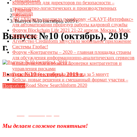
Конференции для директоров по безопасности –
транспортно-логистических и производственных
Главная
компаний
Журнал
АО «Апатит» внедрило платформу «СКАУТ-Интерфакс»
Выпуск №10 (октябрь), 2019 г.
для автоматизации процедур работы кадровой службы
Форум Blockchain Life 2021 21-22 апреля, Москва, Music
Выпуск №10 (октябрь), 2019
Media Dome
Агентство Credinform запустило мобильное приложение
г.
Системы Глобас!
Форум «Контрагенты – 2020 – главная площадка страны
для обсуждения информационно-аналитических сервисов
и инструментов в области проверки контрагентов и
управления рисками
Выпуск №10 (октябрь), 2019 г.
Datame.Online – проверка человека за 5 минут
Кейсы, новые решения и смешанный формат участия –
итоги Road Show SearchInform 2020
Подробнее
Телефон для связи:
+7(499)
404-21-71
e-mail:
info@sec-company.ru
Мы делаем сложное понятным!