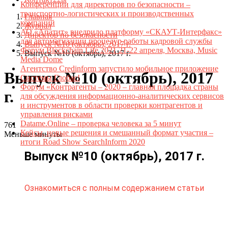
Конференции для директоров по безопасности –
транспортно-логистических и производственных
Главная
компаний
Журнал
АО «Апатит» внедрило платформу «СКАУТ-Интерфакс»
Директор по безопасности
для автоматизации процедур работы кадровой службы
Выпуск №10 (октябрь), 2017 г.
Форум Blockchain Life 2021 21-22 апреля, Москва, Music
Выпуск №10 (октябрь), 2017 г.
Media Dome
Агентство Credinform запустило мобильное приложение
Выпуск №10 (октябрь), 2017
Системы Глобас!
Форум «Контрагенты – 2020 – главная площадка страны
г.
для обсуждения информационно-аналитических сервисов
и инструментов в области проверки контрагентов и
управления рисками
Datame.Online – проверка человека за 5 минут
761
Кейсы, новые решения и смешанный формат участия –
Меньше минуты
итоги Road Show SearchInform 2020
Выпуск №10 (октябрь), 2017 г.
Ознакомиться с полным содержанием статьи
Телефон для связи:
+7(499)
404-21-71