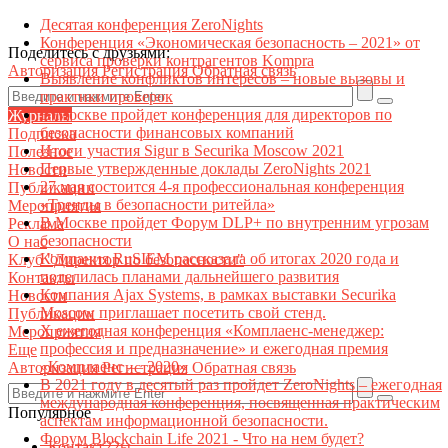
Десятая конференция ZeroNights
Конференция «Экономическая безопасность – 2021» от
Поделитесь с друзьями:
сервиса проверки контрагентов Kompra
Авторизация
Регистрация
Обратная связь
Выявление конфликтов интересов – новые вызовы и
практики проверок
В Москве пройдет конференция для директоров по
Журналы
безопасности финансовых компаний
Подписка
Итоги участия Sigur в Securika Moscow 2021
Полезное
Первые утвержденные доклады ZeroNights 2021
Новости
27 мая состоится 4-я профессиональная конференция
Публикации
«Тренды в безопасности ритейла»
Мероприятия
В Москве пройдет Форум DLP+ по внутренним угрозам
Реклама
безопасности
О нас
Компания RuSIEM рассказала об итогах 2020 года и
Клуб "Директор по безопасности"
поделилась планами дальнейшего развития
Контакты
Компания Ajax Systems, в рамках выставки Securika
Новости
Moscow приглашает посетить свой стенд.
Публикации
X ежегодная конференция «Комплаенс-менеджер:
Мероприятия
профессия и предназначение» и ежегодная премия
Еще
«Комплаенс — 2020»
Авторизация
Регистрация
Обратная связь
В 2021 году в десятый раз пройдет ZeroNights – ежегодная
международная конференция, посвященная практическим
Популярное
аспектам информационной безопасности.
Форум Blockchain Life 2021 - Что на нем будет?
Контакт22ы