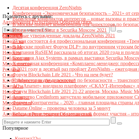
Десятая конференция ZeroNights
Конференция «Экономическая безопасность – 2021» от се
Поделитесь с друзьями:
Выявление конфликтов интересов – новые вызовы и прак
Авторизация
Регистрация
Обратная связь
В Москве пройдет конференция для директоров по безоп
Итоги участия Sigur в Securika Moscow 2021
Первые утвержденные доклады ZeroNights 2021
Журналы
27 мая состоится 4-я профессиональная конференция «Тре
Подписка
В Москве пройдет Форум DLP+ по внутренним угрозам бе
Полезное
Компания RuSIEM рассказала об итогах 2020 года и подел
Новости
Компания Ajax Systems, в рамках выставки Securika Mosco
Публикации
X ежегодная конференция «Комплаенс-менеджер: професс
Мероприятия
В 2021 году в десятый раз пройдет ZeroNights – ежегодн
Реклама
Форум Blockchain Life 2021 - Что на нем будет?
О нас
Конференции для директоров по безопасности – транспор
Клуб "Директор по безопасности"
АО «Апатит» внедрило платформу «СКАУТ-Интерфакс» дл
Контакты
Форум Blockchain Life 2021 21-22 апреля, Москва, Music 
Новости
Агентство Credinform запустило мобильное приложение С
Публикации
Форум «Контрагенты – 2020 – главная площадка страны д
Мероприятия
Datame.Online – проверка человека за 5 минут
Еще
Кейсы, новые решения и смешанный формат участия – ито
Авторизация
Регистрация
Обратная связь
Популярное
Контакт22ы