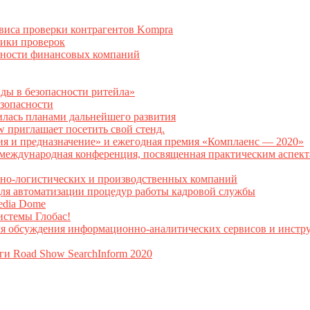
рвиса проверки контрагентов Kompra
тики проверок
асности финансовых компаний
нды в безопасности ритейла»
зопасности
илась планами дальнейшего развития
w приглашает посетить свой стенд.
ия и предназначение» и ежегодная премия «Комплаенс — 2020»
ая международная конференция, посвященная практическим аспе
тно-логистических и производственных компаний
я автоматизации процедур работы кадровой службы
Media Dome
истемы Глобас!
ля обсуждения информационно-аналитических сервисов и инстру
ги Road Show SearchInform 2020