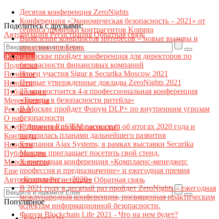
Десятая конференция ZeroNights
Конференция «Экономическая безопасность – 2021» от
Поделитесь с друзьями:
сервиса проверки контрагентов Kompra
Авторизация
Регистрация
Обратная связь
Выявление конфликтов интересов – новые вызовы и
практики проверок
В Москве пройдет конференция для директоров по
Журналы
безопасности финансовых компаний
Подписка
Итоги участия Sigur в Securika Moscow 2021
Полезное
Первые утвержденные доклады ZeroNights 2021
Новости
27 мая состоится 4-я профессиональная конференция
Публикации
«Тренды в безопасности ритейла»
Мероприятия
В Москве пройдет Форум DLP+ по внутренним угрозам
Реклама
безопасности
О нас
Компания RuSIEM рассказала об итогах 2020 года и
Клуб "Директор по безопасности"
поделилась планами дальнейшего развития
Контакты
Компания Ajax Systems, в рамках выставки Securika
Новости
Moscow приглашает посетить свой стенд.
Публикации
X ежегодная конференция «Комплаенс-менеджер:
Мероприятия
профессия и предназначение» и ежегодная премия
Еще
«Комплаенс — 2020»
Авторизация
Регистрация
Обратная связь
В 2021 году в десятый раз пройдет ZeroNights – ежегодная
международная конференция, посвященная практическим
Популярное
аспектам информационной безопасности.
Форум Blockchain Life 2021 - Что на нем будет?
Контакт22ы