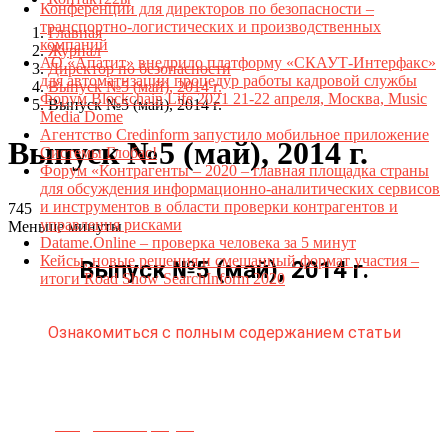
Конференции для директоров по безопасности –
транспортно-логистических и производственных
Главная
компаний
Журнал
АО «Апатит» внедрило платформу «СКАУТ-Интерфакс»
Директор по безопасности
для автоматизации процедур работы кадровой службы
Выпуск №5 (май), 2014 г.
Форум Blockchain Life 2021 21-22 апреля, Москва, Music
Выпуск №5 (май), 2014 г.
Media Dome
Агентство Credinform запустило мобильное приложение
Выпуск №5 (май), 2014 г.
Системы Глобас!
Форум «Контрагенты – 2020 – главная площадка страны
для обсуждения информационно-аналитических сервисов
и инструментов в области проверки контрагентов и
745
управления рисками
Меньше минуты
Datame.Online – проверка человека за 5 минут
Кейсы, новые решения и смешанный формат участия –
Выпуск №5 (май), 2014 г.
итоги Road Show SearchInform 2020
Ознакомиться с полным содержанием статьи
Телефон для связи:
+7(499)
404-21-71
e-mail:
info@sec-company.ru