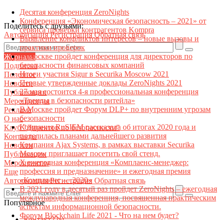
Десятая конференция ZeroNights
Конференция «Экономическая безопасность – 2021» от
Поделитесь с друзьями:
сервиса проверки контрагентов Kompra
Авторизация
Регистрация
Обратная связь
Выявление конфликтов интересов – новые вызовы и
практики проверок
В Москве пройдет конференция для директоров по
Журналы
безопасности финансовых компаний
Подписка
Итоги участия Sigur в Securika Moscow 2021
Полезное
Первые утвержденные доклады ZeroNights 2021
Новости
27 мая состоится 4-я профессиональная конференция
Публикации
«Тренды в безопасности ритейла»
Мероприятия
В Москве пройдет Форум DLP+ по внутренним угрозам
Реклама
безопасности
О нас
Компания RuSIEM рассказала об итогах 2020 года и
Клуб "Директор по безопасности"
поделилась планами дальнейшего развития
Контакты
Компания Ajax Systems, в рамках выставки Securika
Новости
Moscow приглашает посетить свой стенд.
Публикации
X ежегодная конференция «Комплаенс-менеджер:
Мероприятия
профессия и предназначение» и ежегодная премия
Еще
«Комплаенс — 2020»
Авторизация
Регистрация
Обратная связь
В 2021 году в десятый раз пройдет ZeroNights – ежегодная
международная конференция, посвященная практическим
Популярное
аспектам информационной безопасности.
Форум Blockchain Life 2021 - Что на нем будет?
Контакт22ы