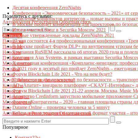
Десятая конференция ZeroNights
Конференция «Экономическая безопасность – 2021» от се
Поделитесь с друзьями:
Выявление конфликтов интересов – новые вызовы и прак
Авторизация
Регистрация
Обратная связь
В Москве пройдет конференция для директоров по безоп
Итоги участия Sigur в Securika Moscow 2021
Первые утвержденные доклады ZeroNights 2021
Журналы
27 мая состоится 4-я профессиональная конференция «Тре
Подписка
В Москве пройдет Форум DLP+ по внутренним угрозам бе
Полезное
Компания RuSIEM рассказала об итогах 2020 года и подел
Новости
Компания Ajax Systems, в рамках выставки Securika Mosco
Публикации
X ежегодная конференция «Комплаенс-менеджер: професс
Мероприятия
В 2021 году в десятый раз пройдет ZeroNights – ежегодн
Реклама
Форум Blockchain Life 2021 - Что на нем будет?
О нас
Конференции для директоров по безопасности – транспор
Клуб "Директор по безопасности"
АО «Апатит» внедрило платформу «СКАУТ-Интерфакс» дл
Контакты
Форум Blockchain Life 2021 21-22 апреля, Москва, Music 
Новости
Агентство Credinform запустило мобильное приложение С
Публикации
Форум «Контрагенты – 2020 – главная площадка страны д
Мероприятия
Datame.Online – проверка человека за 5 минут
Еще
Кейсы, новые решения и смешанный формат участия – ито
Авторизация
Регистрация
Обратная связь
Популярное
Контакт22ы