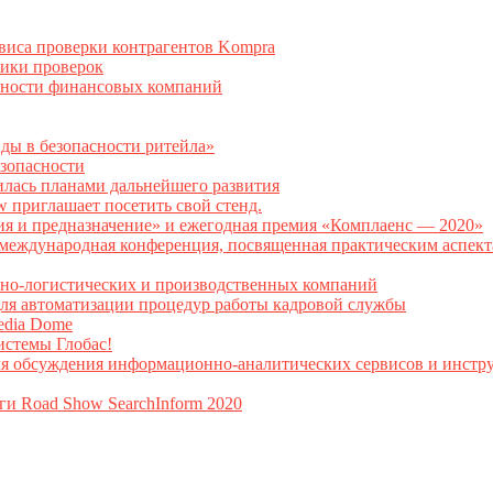
рвиса проверки контрагентов Kompra
тики проверок
асности финансовых компаний
нды в безопасности ритейла»
зопасности
илась планами дальнейшего развития
w приглашает посетить свой стенд.
ия и предназначение» и ежегодная премия «Комплаенс — 2020»
ая международная конференция, посвященная практическим аспе
тно-логистических и производственных компаний
я автоматизации процедур работы кадровой службы
Media Dome
истемы Глобас!
ля обсуждения информационно-аналитических сервисов и инстру
ги Road Show SearchInform 2020