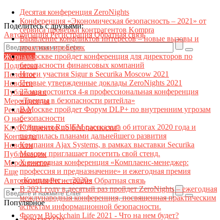
Десятая конференция ZeroNights
Конференция «Экономическая безопасность – 2021» от
Поделитесь с друзьями:
сервиса проверки контрагентов Kompra
Авторизация
Регистрация
Обратная связь
Выявление конфликтов интересов – новые вызовы и
практики проверок
В Москве пройдет конференция для директоров по
Журналы
безопасности финансовых компаний
Подписка
Итоги участия Sigur в Securika Moscow 2021
Полезное
Первые утвержденные доклады ZeroNights 2021
Новости
27 мая состоится 4-я профессиональная конференция
Публикации
«Тренды в безопасности ритейла»
Мероприятия
В Москве пройдет Форум DLP+ по внутренним угрозам
Реклама
безопасности
О нас
Компания RuSIEM рассказала об итогах 2020 года и
Клуб "Директор по безопасности"
поделилась планами дальнейшего развития
Контакты
Компания Ajax Systems, в рамках выставки Securika
Новости
Moscow приглашает посетить свой стенд.
Публикации
X ежегодная конференция «Комплаенс-менеджер:
Мероприятия
профессия и предназначение» и ежегодная премия
Еще
«Комплаенс — 2020»
Авторизация
Регистрация
Обратная связь
В 2021 году в десятый раз пройдет ZeroNights – ежегодная
международная конференция, посвященная практическим
Популярное
аспектам информационной безопасности.
Форум Blockchain Life 2021 - Что на нем будет?
Контакт22ы