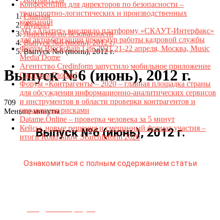
Конференции для директоров по безопасности –
транспортно-логистических и производственных
Главная
компаний
Журнал
АО «Апатит» внедрило платформу «СКАУТ-Интерфакс»
Директор по безопасности
для автоматизации процедур работы кадровой службы
Выпуск №6 (июнь), 2012 г.
Форум Blockchain Life 2021 21-22 апреля, Москва, Music
Выпуск №6 (июнь), 2012 г.
Media Dome
Агентство Credinform запустило мобильное приложение
Выпуск №6 (июнь), 2012 г.
Системы Глобас!
Форум «Контрагенты – 2020 – главная площадка страны
для обсуждения информационно-аналитических сервисов
и инструментов в области проверки контрагентов и
709
управления рисками
Меньше минуты
Datame.Online – проверка человека за 5 минут
Кейсы, новые решения и смешанный формат участия –
Выпуск №6 (июнь), 2012 г.
итоги Road Show SearchInform 2020
Ознакомиться с полным содержанием статьи
Телефон для связи:
+7(499)
404-21-71
e-mail:
info@sec-company.ru