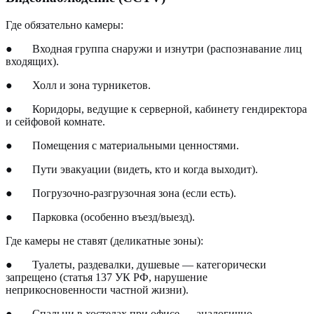
Где обязательно камеры:
●
Входная группа снаружи и изнутри (распознавание лиц
входящих).
●
Холл и зона турникетов.
●
Коридоры, ведущие к серверной, кабинету гендиректора
и сейфовой комнате.
●
Помещения с материальными ценностями.
●
Пути эвакуации (видеть, кто и когда выходит).
●
Погрузочно-разгрузочная зона (если есть).
●
Парковка (особенно въезд/выезд).
Где камеры не ставят (деликатные зоны):
●
Туалеты, раздевалки, душевые — категорически
запрещено (статья 137 УК РФ, нарушение
неприкосновенности частной жизни).
●
Спальни в хостелах при офисе — аналогично.