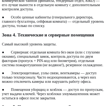
коммерческой тайной (финансы, тендерный отдел, R&D) —
его лучше вынести в отдельную комнату с дополнительным
контролем доступа.
●
Особо ценные кабинеты (генерального директора,
главного бухгалтера, сейфовая комната) — отдельный уровень
доступа, только по списку.
Зона 4. Технические и серверные помещения
Самый высокий уровень защиты.
●
Серверная: отдельная комната без окон (или с глухими
окнами), специальный замок, контроль доступа по двум
факторам (пропуск + PIN-код или биометрия), отдельная
система пожаротушения (не водяное!), резервное охлаждение.
●
Электрощитовые, узлы связи, венткамеры — доступ
только техперсоналу. Часто недооцениваются, а через них
можно отключить камеры или нарушить работу офиса.
●
Помещения уборщиц и хозблок — доступ по пропускам,
учет выдачи ключей. Через хозблоки злоумышленник может
остаться в офисе после закрытия.