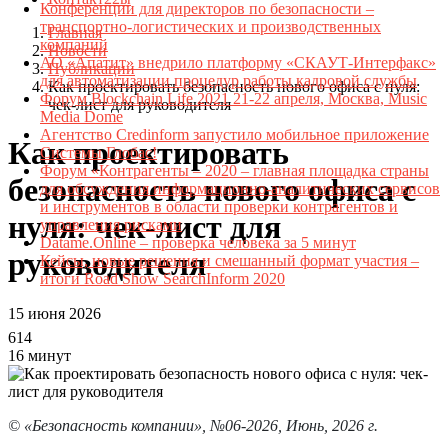
Конференции для директоров по безопасности –
транспортно-логистических и производственных
Главная
компаний
Новости
АО «Апатит» внедрило платформу «СКАУТ-Интерфакс»
Публикации
для автоматизации процедур работы кадровой службы
Как проектировать безопасность нового офиса с нуля:
Форум Blockchain Life 2021 21-22 апреля, Москва, Music
чек-лист для руководителя
Media Dome
Агентство Credinform запустило мобильное приложение
Как проектировать
Системы Глобас!
Форум «Контрагенты – 2020 – главная площадка страны
безопасность нового офиса с
для обсуждения информационно-аналитических сервисов
и инструментов в области проверки контрагентов и
нуля: чек-лист для
управления рисками
Datame.Online – проверка человека за 5 минут
руководителя
Кейсы, новые решения и смешанный формат участия –
итоги Road Show SearchInform 2020
15 июня 2026
614
16 минут
© «Безопасность компании», №06-2026, Июнь, 2026 г.