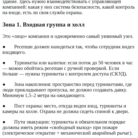
здание. Здесь нужно взаимодействовать с управляющей
компанией: какая у них система безопасности, какой контроль
на входе, есть ли своя служба охраны.
Зона 1. Входная группа и холл
Это «лицо» компании и одновременно самый уязвимый узел.
●
Ресепшн должен находиться так, чтобы сотрудник видел
входящего.
●
Турникеты или калитки: если поток до 50 человек в час
— можно обойтись ресепшн с ручной проверкой. Если
больше — нужны турникеты с контролем доступа (СКУД).
●
Зона накопления: пространство перед турникетами, где
люди прикладывают пропуска, не должно создавать давку.
Минимум 1,5–2 метра на ожидающего.
●
Пост охраны: место, откуда виден вход, турникеты и
камеры на холле. Охрана не должна сидеть спиной к двери.
●
Пути эвакуации: турникеты в обязательном порядке
должны иметь режим «свободный выход» при пожаре
(электрическое открытие + механический аварийный рычаг).