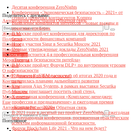
Десятая конференция ZeroNights
Конференция «Экономическая безопасность – 2021» от
Поделитесь с друзьями:
сервиса проверки контрагентов Kompra
Авторизация
Регистрация
Обратная связь
Выявление конфликтов интересов – новые вызовы и
практики проверок
В Москве пройдет конференция для директоров по
Журналы
безопасности финансовых компаний
Подписка
Итоги участия Sigur в Securika Moscow 2021
Полезное
Первые утвержденные доклады ZeroNights 2021
Новости
27 мая состоится 4-я профессиональная конференция
Публикации
«Тренды в безопасности ритейла»
Мероприятия
В Москве пройдет Форум DLP+ по внутренним угрозам
Реклама
безопасности
О нас
Компания RuSIEM рассказала об итогах 2020 года и
Клуб "Директор по безопасности"
поделилась планами дальнейшего развития
Контакты
Компания Ajax Systems, в рамках выставки Securika
Новости
Moscow приглашает посетить свой стенд.
Публикации
X ежегодная конференция «Комплаенс-менеджер:
Мероприятия
профессия и предназначение» и ежегодная премия
Еще
«Комплаенс — 2020»
Авторизация
Регистрация
Обратная связь
В 2021 году в десятый раз пройдет ZeroNights – ежегодная
международная конференция, посвященная практическим
Популярное
аспектам информационной безопасности.
Форум Blockchain Life 2021 - Что на нем будет?
Контакт22ы