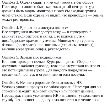
Ошибка 3. Охрана сидит в «глухой» комнате без обзора
Пост охраны должен быть как командный центр: оттуда
должны быть видны мониторы и хотя бы входная группа
через стекло. Если охрана не видит, что происходит — она не
может реагировать.
Ошибка 4. Единая зона доступа для всех
Все сотрудники имеют доступ везде — в серверную, в
кабинет гендиректора, в склад. Это прямой путь к
инсайдерским кражам и утечкам. Минимум три уровня:
базовый (open space), повышенный (финансы, тендеры),
высший (серверная, сейфы, руководство).
Ошибка 5. Забыли про подрядчиков
Клининг приходит ночью. Курьеры — днем. Уборщик с
доступом в кабинет руководителя при отсутствии контроля —
это потенциальная угроза. Для каждого подрядчика —
временный пропуск и ограниченная зона доступа.
Ошибка 6. Не интегрировали безопасность с HR
Человек уволен, пропуск не заблокирован. Через три дня он
спокойно заходит, забирает ноутбук или портит данные.
Процедура: в день увольнения HR направляет уведомление в
службу безопасности, и доступ отключается в течение часа.