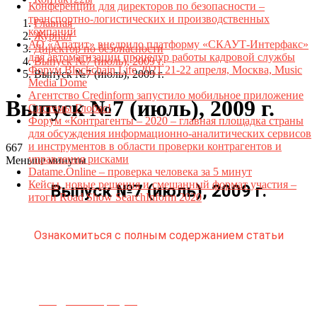
Конференции для директоров по безопасности –
транспортно-логистических и производственных
Главная
компаний
Журнал
АО «Апатит» внедрило платформу «СКАУТ-Интерфакс»
Директор по безопасности
для автоматизации процедур работы кадровой службы
Выпуск №7 (июль), 2009 г.
Форум Blockchain Life 2021 21-22 апреля, Москва, Music
Выпуск №7 (июль), 2009 г.
Media Dome
Агентство Credinform запустило мобильное приложение
Выпуск №7 (июль), 2009 г.
Системы Глобас!
Форум «Контрагенты – 2020 – главная площадка страны
для обсуждения информационно-аналитических сервисов
и инструментов в области проверки контрагентов и
667
управления рисками
Меньше минуты
Datame.Online – проверка человека за 5 минут
Кейсы, новые решения и смешанный формат участия –
Выпуск №7 (июль), 2009 г.
итоги Road Show SearchInform 2020
Ознакомиться с полным содержанием статьи
Телефон для связи:
+7(499)
404-21-71
e-mail:
info@sec-company.ru