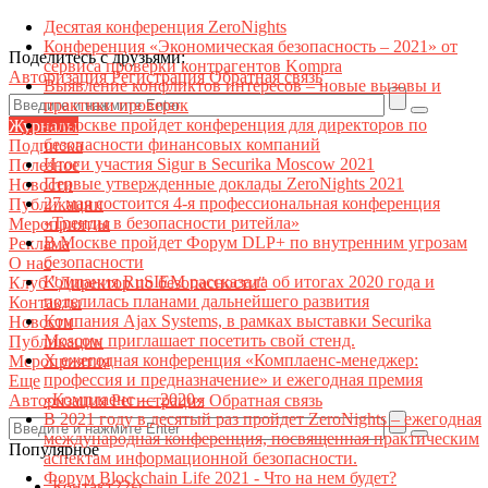
Десятая конференция ZeroNights
Конференция «Экономическая безопасность – 2021» от
Поделитесь с друзьями:
сервиса проверки контрагентов Kompra
Авторизация
Регистрация
Обратная связь
Выявление конфликтов интересов – новые вызовы и
практики проверок
В Москве пройдет конференция для директоров по
Журналы
безопасности финансовых компаний
Подписка
Итоги участия Sigur в Securika Moscow 2021
Полезное
Первые утвержденные доклады ZeroNights 2021
Новости
27 мая состоится 4-я профессиональная конференция
Публикации
«Тренды в безопасности ритейла»
Мероприятия
В Москве пройдет Форум DLP+ по внутренним угрозам
Реклама
безопасности
О нас
Компания RuSIEM рассказала об итогах 2020 года и
Клуб "Директор по безопасности"
поделилась планами дальнейшего развития
Контакты
Компания Ajax Systems, в рамках выставки Securika
Новости
Moscow приглашает посетить свой стенд.
Публикации
X ежегодная конференция «Комплаенс-менеджер:
Мероприятия
профессия и предназначение» и ежегодная премия
Еще
«Комплаенс — 2020»
Авторизация
Регистрация
Обратная связь
В 2021 году в десятый раз пройдет ZeroNights – ежегодная
международная конференция, посвященная практическим
Популярное
аспектам информационной безопасности.
Форум Blockchain Life 2021 - Что на нем будет?
Контакт22ы