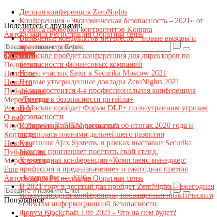
Десятая конференция ZeroNights
Конференция «Экономическая безопасность – 2021» от
Поделитесь с друзьями:
сервиса проверки контрагентов Kompra
Авторизация
Регистрация
Обратная связь
Выявление конфликтов интересов – новые вызовы и
практики проверок
В Москве пройдет конференция для директоров по
Журналы
безопасности финансовых компаний
Подписка
Итоги участия Sigur в Securika Moscow 2021
Полезное
Первые утвержденные доклады ZeroNights 2021
Новости
27 мая состоится 4-я профессиональная конференция
Публикации
«Тренды в безопасности ритейла»
Мероприятия
В Москве пройдет Форум DLP+ по внутренним угрозам
Реклама
безопасности
О нас
Компания RuSIEM рассказала об итогах 2020 года и
Клуб "Директор по безопасности"
поделилась планами дальнейшего развития
Контакты
Компания Ajax Systems, в рамках выставки Securika
Новости
Moscow приглашает посетить свой стенд.
Публикации
X ежегодная конференция «Комплаенс-менеджер:
Мероприятия
профессия и предназначение» и ежегодная премия
Еще
«Комплаенс — 2020»
Авторизация
Регистрация
Обратная связь
В 2021 году в десятый раз пройдет ZeroNights – ежегодная
международная конференция, посвященная практическим
Популярное
аспектам информационной безопасности.
Форум Blockchain Life 2021 - Что на нем будет?
Контакт22ы