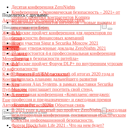
Десятая конференция ZeroNights
Конференция «Экономическая безопасность – 2021» от
Поделитесь с друзьями:
сервиса проверки контрагентов Kompra
Авторизация
Регистрация
Обратная связь
Выявление конфликтов интересов – новые вызовы и
практики проверок
В Москве пройдет конференция для директоров по
Журналы
безопасности финансовых компаний
Подписка
Итоги участия Sigur в Securika Moscow 2021
Полезное
Первые утвержденные доклады ZeroNights 2021
Новости
27 мая состоится 4-я профессиональная конференция
Публикации
«Тренды в безопасности ритейла»
Мероприятия
В Москве пройдет Форум DLP+ по внутренним угрозам
Реклама
безопасности
О нас
Компания RuSIEM рассказала об итогах 2020 года и
Клуб "Директор по безопасности"
поделилась планами дальнейшего развития
Контакты
Компания Ajax Systems, в рамках выставки Securika
Новости
Moscow приглашает посетить свой стенд.
Публикации
X ежегодная конференция «Комплаенс-менеджер:
Мероприятия
профессия и предназначение» и ежегодная премия
Еще
«Комплаенс — 2020»
Авторизация
Регистрация
Обратная связь
В 2021 году в десятый раз пройдет ZeroNights – ежегодная
международная конференция, посвященная практическим
Популярное
аспектам информационной безопасности.
Форум Blockchain Life 2021 - Что на нем будет?
Контакт22ы