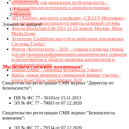
Конференции для директоров по безопасности –
транспортно-логистических и производственных
Главная
компаний
Новости
АО «Апатит» внедрило платформу «СКАУТ-Интерфакс»
для автоматизации процедур работы кадровой службы
Элемент не найден!
Форум Blockchain Life 2021 21-22 апреля, Москва, Music
Media Dome
Агентство Credinform запустило мобильное приложение
Системы Глобас!
Форум «Контрагенты – 2020 – главная площадка страны
Телефон для связи:
+7(499)
404-21-71
для обсуждения информационно-аналитических сервисов
e-mail:
info@sec-company.ru
и инструментов в области проверки контрагентов и
управления рисками
Мы делаем сложное понятным!
Datame.Online – проверка человека за 5 минут
Кейсы, новые решения и смешанный формат участия –
итоги Road Show SearchInform 2020
Свидетельства регистрации СМИ журнал "Директор по
безопасности":
ПИ № ФС 77 - 56101от 15.11.2013
ЭЛ № ФС 77 - 79603 от 07.12.2020
Свидетельство регистрации СМИ журнал "Безопасность
компании":
ЭЛ № ФС 77 - 79534 от 07.12.2020