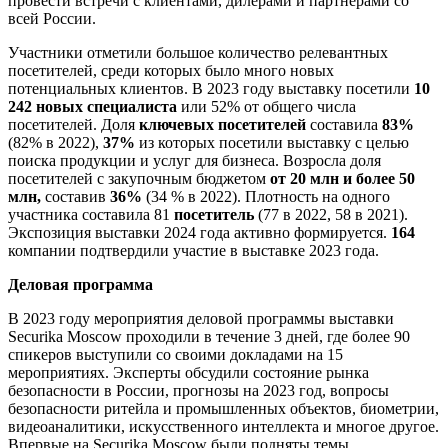
провести встречи с клиентами, дилерами и партнерами со
всей России.
Участники отметили большое количество релевантных
посетителей, среди которых было много новых
потенциальных клиентов. В 2023 году выставку посетили
10
242 новых специалиста
или 52% от общего числа
посетителей. Доля
ключевых посетителей
составила
83%
(82% в 2022),
37%
из которых посетили выставку с целью
поиска продукции и услуг для бизнеса. Возросла доля
посетителей с закупочным бюджетом
от 20 млн и более 50
млн,
составив
36%
(34 % в 2022). Плотность на одного
участника составила 81
посетитель
(77 в 2022, 58 в 2021).
Экспозиция выставки 2024 года активно формируется.
164
компании подтвердили участие в выставке 2023 года.
Деловая программа
В 2023 году мероприятия деловой программы выставки
Securika Moscow проходили в течение 3 дней, где более 90
спикеров выступили со своими докладами на 15
мероприятиях. Эксперты обсудили состояние рынка
безопасности в России, прогнозы на 2023 год, вопросы
безопасности ритейла и промышленных объектов, биометрии,
видеоаналитики, искусственного интеллекта и многое другое.
Впервые на Securika Moscow были подняты темы