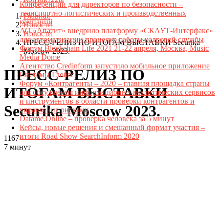
Конференции для директоров по безопасности –
транспортно-логистических и производственных
Главная
компаний
Новости
АО «Апатит» внедрило платформу «СКАУТ-Интерфакс»
Новости
для автоматизации процедур работы кадровой службы
ПРЕСС-РЕЛИЗ ПО ИТОГАМ ВЫСТАВКИ Securika
Форум Blockchain Life 2021 21-22 апреля, Москва, Music
Moscow 2023.
Media Dome
Агентство Credinform запустило мобильное приложение
ПРЕСС-РЕЛИЗ ПО
Системы Глобас!
Форум «Контрагенты – 2020 – главная площадка страны
ИТОГАМ ВЫСТАВКИ
для обсуждения информационно-аналитических сервисов
и инструментов в области проверки контрагентов и
Securika Moscow 2023.
управления рисками
Datame.Online – проверка человека за 5 минут
Кейсы, новые решения и смешанный формат участия –
итоги Road Show SearchInform 2020
1167
7 минут