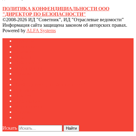
ПОЛИТИКА КОНФЕНДИЦИАЛЬНОСТИ ООО
"ДИРЕКТОР ПО БЕЗОПАСНОСТИ"
©2008-2026 ИД "Советник", ИД "Отраслевые ведомости"
Информация сайта защищена законом об авторских правах.
Powered by
ALFA Systems
Журналы
Подписка
Полезное
Новости
Публикации
Мероприятия
Реклама
О нас
Клуб "Директор по безопасности"
Контакты
Новости
Публикации
Мероприятия
Реклама
О нас
Искать
Найти