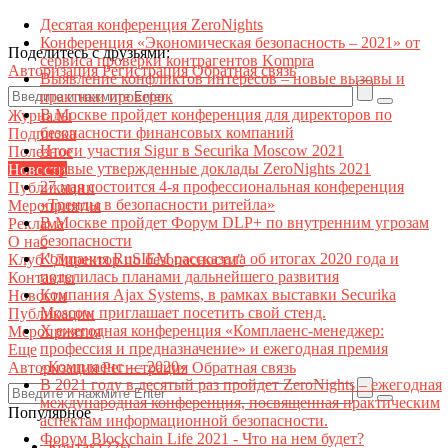
Десятая конференция ZeroNights
Конференция «Экономическая безопасность – 2021» от
Поделитесь с друзьями:
сервиса проверки контрагентов Kompra
Авторизация
Регистрация
Обратная связь
Выявление конфликтов интересов – новые вызовы и
практики проверок
В Москве пройдет конференция для директоров по
Журналы
безопасности финансовых компаний
Подписка
Итоги участия Sigur в Securika Moscow 2021
Полезное
Первые утвержденные доклады ZeroNights 2021
Новости
27 мая состоится 4-я профессиональная конференция
Публикации
«Тренды в безопасности ритейла»
Мероприятия
В Москве пройдет Форум DLP+ по внутренним угрозам
Реклама
безопасности
О нас
Компания RuSIEM рассказала об итогах 2020 года и
Клуб "Директор по безопасности"
поделилась планами дальнейшего развития
Контакты
Компания Ajax Systems, в рамках выставки Securika
Новости
Moscow приглашает посетить свой стенд.
Публикации
X ежегодная конференция «Комплаенс-менеджер:
Мероприятия
профессия и предназначение» и ежегодная премия
Еще
«Комплаенс — 2020»
Авторизация
Регистрация
Обратная связь
В 2021 году в десятый раз пройдет ZeroNights – ежегодная
международная конференция, посвященная практическим
Популярное
аспектам информационной безопасности.
Форум Blockchain Life 2021 - Что на нем будет?
Контакт22ы