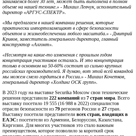
занимаемся более 30 лет, может быть выполнена в полном
объеме на нашей технике.» - Михаил Левчук, исполнительный
директор «АРГУС-СПЕКТР».
«Мы предлагаем в нашей компании решения, которые
практически импортозамещают в сфере безопасности
объектов и жизнеобеспечении любого масштаба.» - Дмитрий
Кривов, заместитель генерального директора, главный
конструктор «Алгонт».
«Несмотря на какие-то изменения с прошлым годом
концентрация участников осталась. И это концентрация
только в
основном на 50-60% состоит из сильно крупных
российских производителей. Я думаю, вот этой всей командой
мы можем смело гордиться в России.» - Михаил Кочетков,
генеральный директор «Холдинг ОСК групп».
В 2023 году на выставке Securika Moscow свои технические
решения представили
222 компаний
из
7 стран мира
. Всего
выставку посетило 19 555 (16 988 в 2022) специалистов
отрасли безопасности из
79
регионов России и
27
стран.
Выставку посетили представители
всех стран, входящих в
ЕАЭС:
посетители из Армении, Белоруссии, Казахстана,
Киргизии. Для многих участников это стало важным
преимуществом, которое позволило за короткий срок