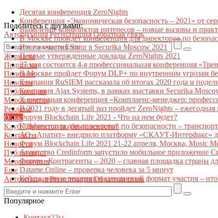
Десятая конференция ZeroNights
Конференция «Экономическая безопасность – 2021» от се
Поделитесь с друзьями:
Выявление конфликтов интересов – новые вызовы и прак
Авторизация
Регистрация
Обратная связь
В Москве пройдет конференция для директоров по безоп
Итоги участия Sigur в Securika Moscow 2021
Первые утвержденные доклады ZeroNights 2021
Журналы
27 мая состоится 4-я профессиональная конференция «Тре
Подписка
В Москве пройдет Форум DLP+ по внутренним угрозам бе
Полезное
Компания RuSIEM рассказала об итогах 2020 года и подел
Новости
Компания Ajax Systems, в рамках выставки Securika Mosco
Публикации
X ежегодная конференция «Комплаенс-менеджер: професс
Мероприятия
В 2021 году в десятый раз пройдет ZeroNights – ежегодн
Реклама
Форум Blockchain Life 2021 - Что на нем будет?
О нас
Конференции для директоров по безопасности – транспор
Клуб "Директор по безопасности"
АО «Апатит» внедрило платформу «СКАУТ-Интерфакс» дл
Контакты
Форум Blockchain Life 2021 21-22 апреля, Москва, Music 
Новости
Агентство Credinform запустило мобильное приложение С
Публикации
Форум «Контрагенты – 2020 – главная площадка страны д
Мероприятия
Datame.Online – проверка человека за 5 минут
Еще
Кейсы, новые решения и смешанный формат участия – ито
Авторизация
Регистрация
Обратная связь
Популярное
Контакт22ы