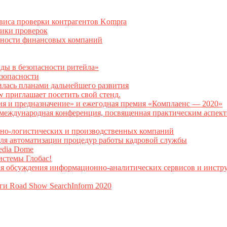
рвиса проверки контрагентов Kompra
тики проверок
асности финансовых компаний
нды в безопасности ритейла»
зопасности
илась планами дальнейшего развития
w приглашает посетить свой стенд.
ия и предназначение» и ежегодная премия «Комплаенс — 2020»
ая международная конференция, посвященная практическим аспе
тно-логистических и производственных компаний
я автоматизации процедур работы кадровой службы
Media Dome
истемы Глобас!
ля обсуждения информационно-аналитических сервисов и инстру
ги Road Show SearchInform 2020