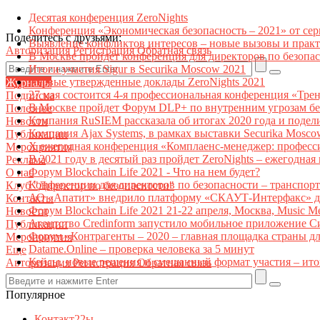
Десятая конференция ZeroNights
Конференция «Экономическая безопасность – 2021» от се
Поделитесь с друзьями:
Выявление конфликтов интересов – новые вызовы и прак
Авторизация
Регистрация
Обратная связь
В Москве пройдет конференция для директоров по безоп
Итоги участия Sigur в Securika Moscow 2021
Первые утвержденные доклады ZeroNights 2021
Журналы
27 мая состоится 4-я профессиональная конференция «Тре
Подписка
В Москве пройдет Форум DLP+ по внутренним угрозам бе
Полезное
Компания RuSIEM рассказала об итогах 2020 года и подел
Новости
Компания Ajax Systems, в рамках выставки Securika Mosco
Публикации
X ежегодная конференция «Комплаенс-менеджер: професс
Мероприятия
В 2021 году в десятый раз пройдет ZeroNights – ежегодн
Реклама
Форум Blockchain Life 2021 - Что на нем будет?
О нас
Конференции для директоров по безопасности – транспор
Клуб "Директор по безопасности"
АО «Апатит» внедрило платформу «СКАУТ-Интерфакс» дл
Контакты
Форум Blockchain Life 2021 21-22 апреля, Москва, Music 
Новости
Агентство Credinform запустило мобильное приложение С
Публикации
Форум «Контрагенты – 2020 – главная площадка страны д
Мероприятия
Datame.Online – проверка человека за 5 минут
Еще
Кейсы, новые решения и смешанный формат участия – ито
Авторизация
Регистрация
Обратная связь
Популярное
Контакт22ы