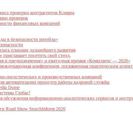
рвиса проверки контрагентов Kompra
тики проверок
асности финансовых компаний
нды в безопасности ритейла»
зопасности
илась планами дальнейшего развития
w приглашает посетить свой стенд.
ия и предназначение» и ежегодная премия «Комплаенс — 2020»
ая международная конференция, посвященная практическим аспе
тно-логистических и производственных компаний
я автоматизации процедур работы кадровой службы
Media Dome
истемы Глобас!
ля обсуждения информационно-аналитических сервисов и инстру
ги Road Show SearchInform 2020