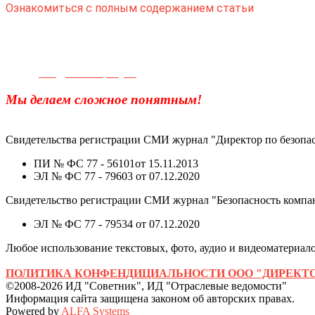
Ознакомиться с полным содержанием статьи
Телефон для связи:
+7(499)
404-21-71
e-mail:
info@sec-company.ru
Мы делаем сложное понятным!
Свидетельства регистрации СМИ журнал "Директор по безопас
ПИ № ФС 77 - 56101от 15.11.2013
ЭЛ № ФС 77 - 79603 от 07.12.2020
Свидетельство регистрации СМИ журнал "Безопасность компа
ЭЛ № ФС 77 - 79534 от 07.12.2020
Любое использование текстовых, фото, аудио и видеоматериалов
ПОЛИТИКА КОНФЕНДИЦИАЛЬНОСТИ ООО "ДИРЕКТО
©2008-2026 ИД "Советник", ИД "Отраслевые ведомости"
Информация сайта защищена законом об авторских правах.
Powered by
ALFA Systems