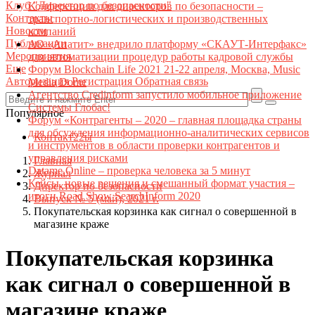
Клуб "Директор по безопасности"
Конференции для директоров по безопасности –
Контакты
транспортно-логистических и производственных
Новости
компаний
Публикации
АО «Апатит» внедрило платформу «СКАУТ-Интерфакс»
Мероприятия
для автоматизации процедур работы кадровой службы
Еще
Форум Blockchain Life 2021 21-22 апреля, Москва, Music
Авторизация
Регистрация
Обратная связь
Media Dome
Агентство Credinform запустило мобильное приложение
Системы Глобас!
Популярное
Форум «Контрагенты – 2020 – главная площадка страны
для обсуждения информационно-аналитических сервисов
Контакт22ы
и инструментов в области проверки контрагентов и
управления рисками
Главная
Datame.Online – проверка человека за 5 минут
Журнал
Кейсы, новые решения и смешанный формат участия –
Директор по безопасности
итоги Road Show SearchInform 2020
Выпуск № 5 (май), 2021 г.
Покупательская корзинка как сигнал о совершенной в
магазине краже
Покупательская корзинка
как сигнал о совершенной в
магазине краже