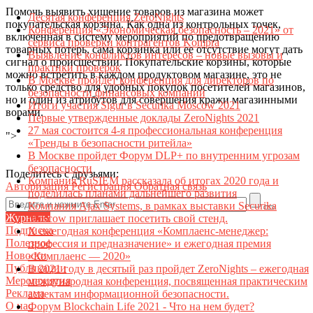
Помочь выявить хищение товаров из магазина может
Десятая конференция ZeroNights
покупательская корзина. Как одна из контрольных точек,
Конференция «Экономическая безопасность – 2021» от
включенная в систему мероприятий по предотвращению
сервиса проверки контрагентов Kompra
товарных потерь, сама корзинка или ее отсутствие могут дать
Выявление конфликтов интересов – новые вызовы и
сигнал о происшествии. Покупательские корзины, которые
практики проверок
можно встретить в каждом продуктовом магазине, это не
В Москве пройдет конференция для директоров по
только средство для удобных покупок посетителей магазинов,
безопасности финансовых компаний
но и один из атрибутов для совершения кражи магазинными
Итоги участия Sigur в Securika Moscow 2021
ворами.
Первые утвержденные доклады ZeroNights 2021
27 мая состоится 4-я профессиональная конференция
">
«Тренды в безопасности ритейла»
В Москве пройдет Форум DLP+ по внутренним угрозам
безопасности
Поделитесь с друзьями:
Компания RuSIEM рассказала об итогах 2020 года и
Авторизация
Регистрация
Обратная связь
поделилась планами дальнейшего развития
Компания Ajax Systems, в рамках выставки Securika
Журналы
Moscow приглашает посетить свой стенд.
Подписка
X ежегодная конференция «Комплаенс-менеджер:
Полезное
профессия и предназначение» и ежегодная премия
Новости
«Комплаенс — 2020»
Публикации
В 2021 году в десятый раз пройдет ZeroNights – ежегодная
Мероприятия
международная конференция, посвященная практическим
Реклама
аспектам информационной безопасности.
О нас
Форум Blockchain Life 2021 - Что на нем будет?